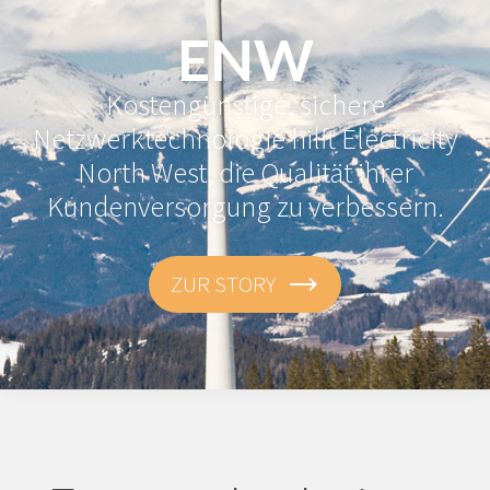
ENW
Kostengünstige, sichere
Netzwerktechnologie hilft Electricity
North West, die Qualität ihrer
Kundenversorgung zu verbessern.
ZUR STORY