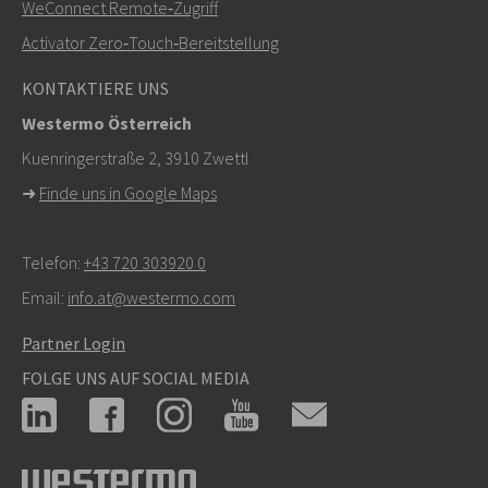
WeConnect Remote‑Zugriff
info@westermo.com
Activator Zero‑Touch‑Bereitstellung
Bei Supportanfragen,
hier klicken, um den technischen
KONTAKTIERE UNS
Support zu kontaktieren
Westermo Österreich
Kuenringerstraße 2, 3910 Zwettl
➜
Finde uns in Google Maps
Telefon:
+43 720 303920 0
Email:
info.at@westermo.com
Partner Login
FOLGE UNS AUF SOCIAL MEDIA