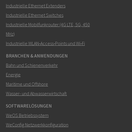
Industrielle Ethernet Extenders
Wie kann Nuri Sie kontaktieren?
Industrielle Ethernet Switches
Industrielle Mobilfunkrouter (4G LTE, 5G, 450
MHz)
Industrielle WLAN‑Access‑Points und Wi‑Fi
BRANCHEN & ANWENDUNGEN
Bahn und Schienenverkehr
Energie
Maritime und Offshore
SENDEN
Wasser- und Abwasserwirtschaft
SOFTWARELÖSUNGEN
Weitere Kontaktmöglichkeiten
WeOS Betriebssystem
+46 16 42 80 00
WeConfig Netzwerkkonfiguration