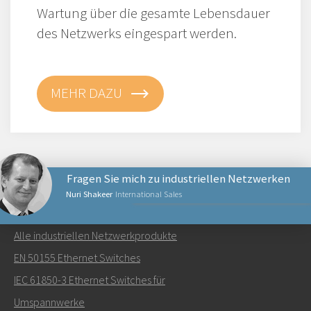
Wartung über die gesamte Lebensdauer
des Netzwerks eingespart werden.
MEHR DAZU
Fragen Sie mich zu industriellen Netzwerken
Nuri Shakeer
International Sales
NETZWERKPRODUKTE
Alle industriellen Netzwerkprodukte
Senden Sie eine E-Mail an Nuri
EN 50155 Ethernet Switches
IEC 61850-3 Ethernet Switches für
Umspannwerke