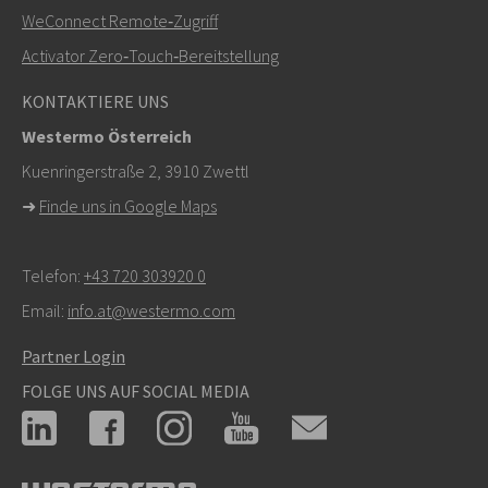
WeConnect Remote‑Zugriff
info@westermo.com
Activator Zero‑Touch‑Bereitstellung
Bei Supportanfragen,
hier klicken, um den technischen
KONTAKTIERE UNS
Support zu kontaktieren
Westermo Österreich
Kuenringerstraße 2, 3910 Zwettl
➜
Finde uns in Google Maps
Telefon:
+43 720 303920 0
Email:
info.at@westermo.com
Partner Login
FOLGE UNS AUF SOCIAL MEDIA