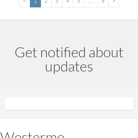
<
1
2
3
4
5
…
9
>
Get notified about
updates
Westermo