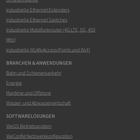
Industrielle Ethernet Extenders
Wie kann Nuri Sie kontaktieren?
Industrielle Ethernet Switches
Industrielle Mobilfunkrouter (4G LTE, 5G, 450
MHz)
Industrielle WLAN‑Access‑Points und Wi‑Fi
BRANCHEN & ANWENDUNGEN
Bahn und Schienenverkehr
Energie
Maritime und Offshore
SENDEN
Wasser- und Abwasserwirtschaft
SOFTWARELÖSUNGEN
Weitere Kontaktmöglichkeiten
WeOS Betriebssystem
+46 16 42 80 00
WeConfig Netzwerkkonfiguration