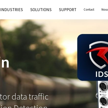
INDUSTRIES
SOLUTIONS
SUPPORT
Contact
Nouv
et
évèn
in
or data traffic