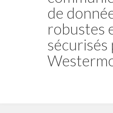
de donné
robustes 
sécurisés 
Westerm