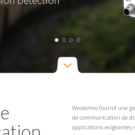
sion Detection
de
Westermo fournit une g
de communication de don
ation
applications exigeantes 