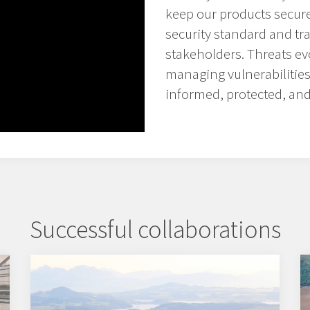
keep our products secure 
security standard and t
stakeholders. Threats evo
managing vulnerabilitie
informed, protected, and 
Successful collaborations