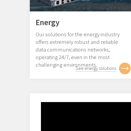
Energy
Our solutions for the energy industry
offers extremely robust and reliable
data communications networks,
operating 24/7, even in the most
challenging environments.
See energy solutions