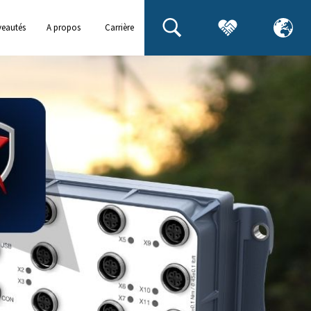
eautés
A propos
Carrière
de
ements
Westermo