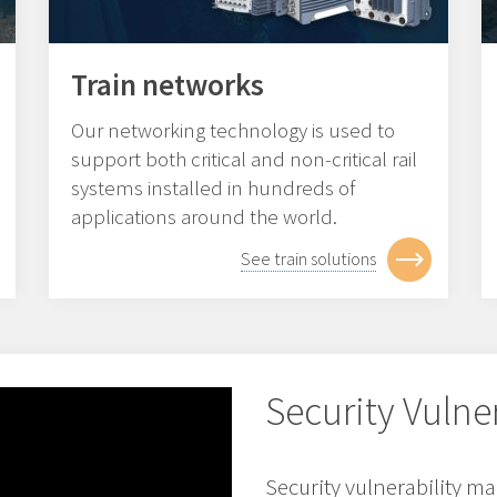
Train networks
Our networking technology is used to
support both critical and non-critical rail
systems installed in hundreds of
applications around the world.
See train solutions
Security Vuln
Security vulnerability 