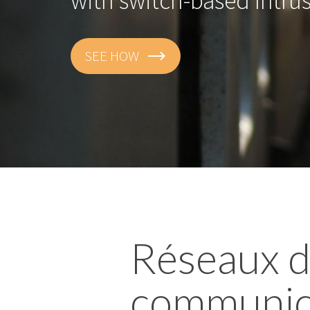
with switch-based Intru
SEE HOW
Réseaux 
communic