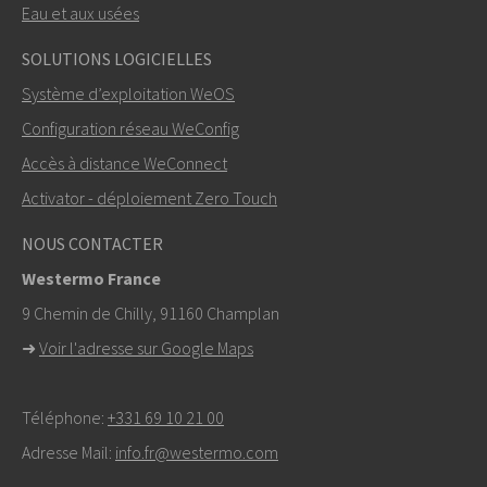
Eau et aux usées
ENVOYER
SOLUTIONS LOGICIELLES
Système d’exploitation WeOS
Autres moyens de nous contacter
Configuration réseau WeConfig
+46 16 42 80 00
Accès à distance WeConnect
Activator - déploiement Zero Touch
info@westermo.com
NOUS CONTACTER
Pour toute demande d’assistance,
cliquez ici pour
Westermo France
contacter le support technique
9 Chemin de Chilly, 91160 Champlan
➜
Voir l'adresse sur Google Maps
Téléphone:
+331 69 10 21 00
Adresse Mail:
info.fr@westermo.com