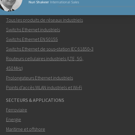
Nuri Shakeer
International Sales
PRODUITS RÉSEAUX
Tous les produits de réseaux industriels
Envoyer un email à Nuri
Switchs Ethernet industriels
Switchs Ethernet EN 50155
Switchs Ethernet de sous‑station IEC 61850‑3
Routeurs cellulaires industriels (LTE, 5G,
Comment Nuri peut-il vous contacter?
450 MHz)
Prolongateurs Ethernet industriels
Points d’accès WLAN industriels et Wi‑Fi
SECTEURS & APPLICATIONS
Ferroviaire
Energie
Maritime et offshore