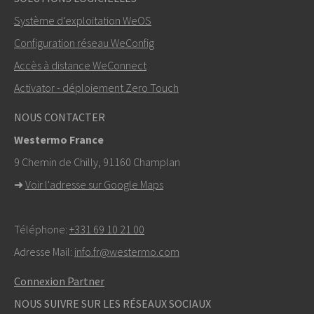
Système d’exploitation WeOS
Autres moyens de nous contacter
Configuration réseau WeConfig
+46 16 42 80 00
Accès à distance WeConnect
Activator - déploiement Zero Touch
info@westermo.com
NOUS CONTACTER
Pour toute demande d’assistance,
cliquez ici pour
Westermo France
contacter le support technique
9 Chemin de Chilly, 91160 Champlan
➜
Voir l'adresse sur Google Maps
Téléphone:
+331 69 10 21 00
Adresse Mail:
info.fr@westermo.com
Connexion Partner
NOUS SUIVRE SUR LES RÉSEAUX SOCIAUX