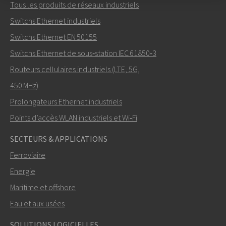
Tous les produits de réseaux industriels
Envoyer un email à Nuri
Switchs Ethernet industriels
Switchs Ethernet EN 50155
Switchs Ethernet de sous‑station IEC 61850‑3
Routeurs cellulaires industriels (LTE, 5G,
Comment Nuri peut-il vous contacter?
450 MHz)
Prolongateurs Ethernet industriels
Points d’accès WLAN industriels et Wi‑Fi
SECTEURS & APPLICATIONS
Ferroviaire
Energie
Maritime et offshore
Eau et aux usées
ENVOYER
SOLUTIONS LOGICIELLES