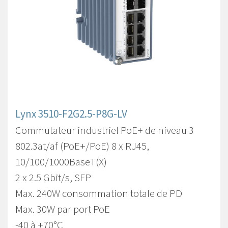
Lynx 3510-F2G2.5-P8G-LV
Commutateur industriel PoE+ de niveau 3
802.3at/af (PoE+/PoE) 8 x RJ45,
10/100/1000BaseT(X)
2 x 2.5 Gbit/s, SFP
Max. 240W consommation totale de PD
Max. 30W par port PoE
-40 à +70°C