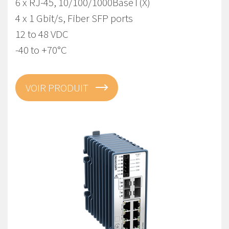
6 x RJ-45, 10/100/1000BaseT(X)
4 x 1 Gbit/s, Fiber SFP ports
12 to 48 VDC
-40 to +70°C
VOIR PRODUIT