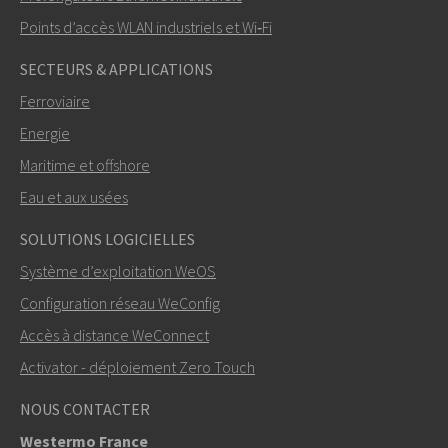
Points d’accès WLAN industriels et Wi‑Fi
SECTEURS & APPLICATIONS
Ferroviaire
Energie
Maritime et offshore
Eau et aux usées
ENVOYER
SOLUTIONS LOGICIELLES
Système d’exploitation WeOS
Autres moyens de nous contacter
Configuration réseau WeConfig
+46 16 42 80 00
Accès à distance WeConnect
Activator - déploiement Zero Touch
info@westermo.com
NOUS CONTACTER
Pour toute demande d’assistance,
cliquez ici pour
Westermo France
contacter le support technique