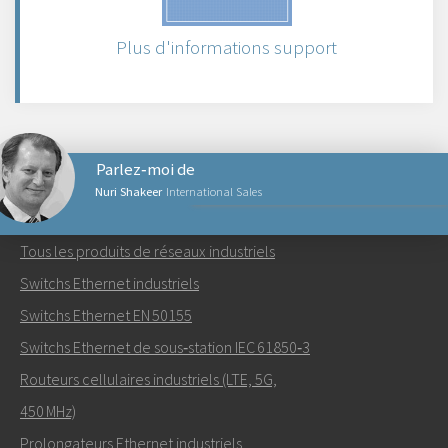
Plus d'informations support
Parlez‑moi de
Nuri Shakeer
International Sales
PRODUITS RÉSEAUX
Tous les produits de réseaux industriels
Envoyer un email à Nuri
Switchs Ethernet industriels
Switchs Ethernet EN 50155
Switchs Ethernet de sous‑station IEC 61850‑3
Routeurs cellulaires industriels (LTE, 5G,
Comment Nuri peut-il vous contacter?
450 MHz)
Prolongateurs Ethernet industriels