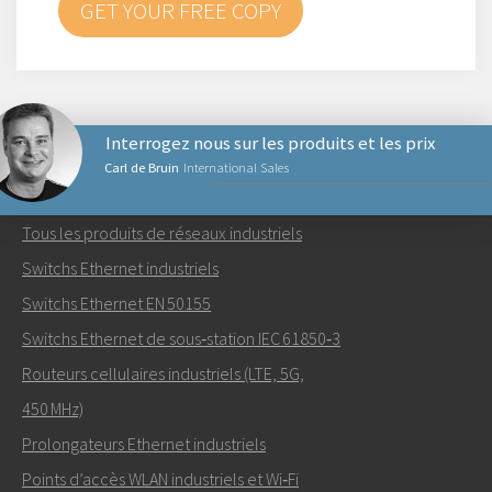
GET YOUR FREE COPY
Interrogez nous sur les produits et les prix
Carl de Bruin
International Sales
PRODUITS RÉSEAUX
Tous les produits de réseaux industriels
Envoyer un email à Carl
Switchs Ethernet industriels
Switchs Ethernet EN 50155
Switchs Ethernet de sous‑station IEC 61850‑3
Routeurs cellulaires industriels (LTE, 5G,
Comment Carl peut-il vous contacter?
450 MHz)
Prolongateurs Ethernet industriels
Points d’accès WLAN industriels et Wi‑Fi