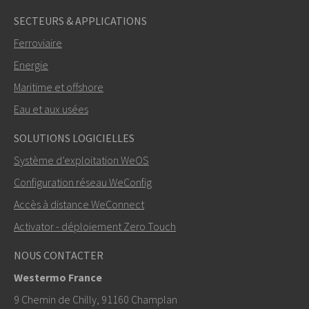
SECTEURS & APPLICATIONS
Ferroviaire
Energie
Maritime et offshore
Eau et aux usées
ENVOYER
SOLUTIONS LOGICIELLES
Système d’exploitation WeOS
Autres moyens de nous contacter
Configuration réseau WeConfig
+46 16 42 80 00
Accès à distance WeConnect
Activator - déploiement Zero Touch
info@westermo.com
NOUS CONTACTER
Pour toute demande d’assistance,
cliquez ici pour
Westermo France
contacter le support technique
9 Chemin de Chilly, 91160 Champlan