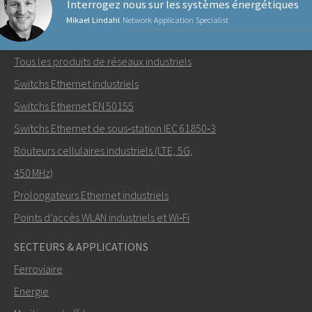
Interrogez nous sur les systèmes énergétiques
Mikael Lindahl
Network Application Specialist
PRODUITS RÉSEAUX
Tous les produits de réseaux industriels
Envoyer un email à Mikael
Switchs Ethernet industriels
Switchs Ethernet EN 50155
Switchs Ethernet de sous‑station IEC 61850‑3
Routeurs cellulaires industriels (LTE, 5G,
Comment Mikael peut-il vous contacter?
450 MHz)
Prolongateurs Ethernet industriels
Points d’accès WLAN industriels et Wi‑Fi
SECTEURS & APPLICATIONS
Ferroviaire
Energie