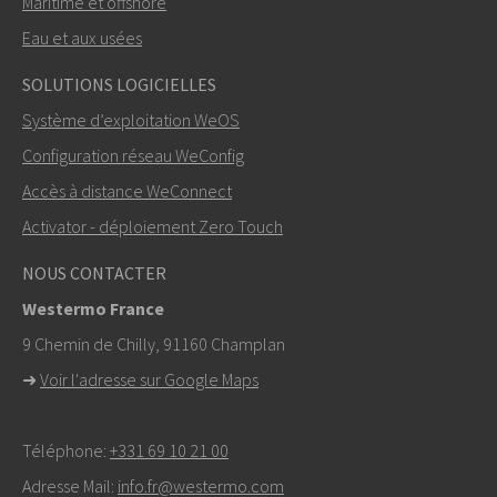
Maritime et offshore
Eau et aux usées
ENVOYER
SOLUTIONS LOGICIELLES
Système d’exploitation WeOS
Autres moyens de nous contacter
Configuration réseau WeConfig
+46 16 42 80 00
Accès à distance WeConnect
Activator - déploiement Zero Touch
info@westermo.com
NOUS CONTACTER
Pour toute demande d’assistance,
cliquez ici pour
Westermo France
contacter le support technique
9 Chemin de Chilly, 91160 Champlan
➜
Voir l'adresse sur Google Maps
Téléphone:
+331 69 10 21 00
Adresse Mail:
info.fr@westermo.com