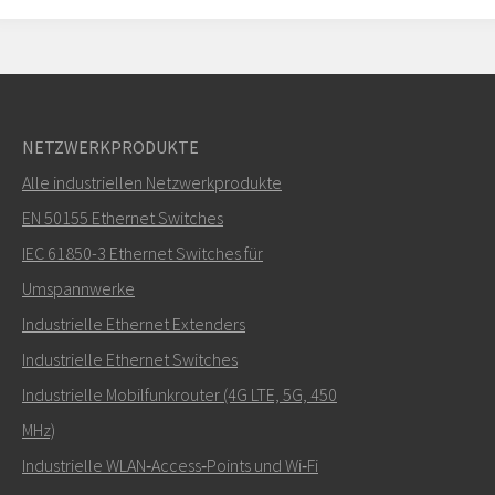
NETZWERKPRODUKTE
Alle industriellen Netzwerkprodukte
EN 50155 Ethernet Switches
IEC 61850-3 Ethernet Switches für
Umspannwerke
Industrielle Ethernet Extenders
Industrielle Ethernet Switches
Industrielle Mobilfunkrouter (4G LTE, 5G, 450
MHz)
Industrielle WLAN‑Access‑Points und Wi‑Fi