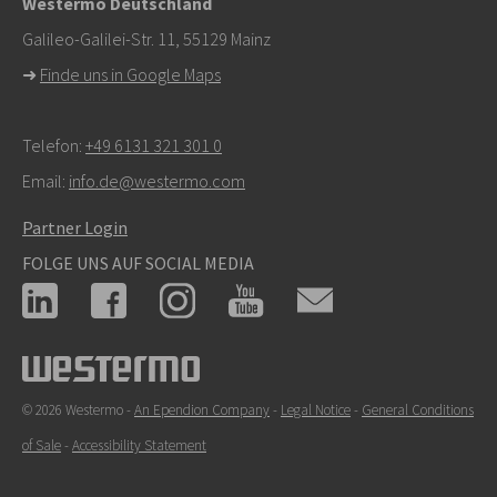
Westermo Deutschland
Galileo-Galilei-Str. 11, 55129 Mainz
➜
Finde uns in Google Maps
Telefon:
+49 6131 321 301 0
Email:
info.de@westermo.com
Partner Login
FOLGE UNS AUF SOCIAL MEDIA
© 2026 Westermo -
An Ependion Company
-
Legal Notice
-
General Conditions
of Sale
-
Accessibility Statement