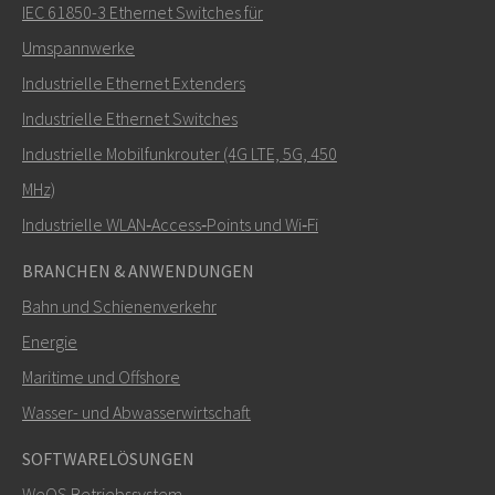
IEC 61850-3 Ethernet Switches für
Umspannwerke
Industrielle Ethernet Extenders
Wie kann Carl Sie kontaktieren?
Industrielle Ethernet Switches
Industrielle Mobilfunkrouter (4G LTE, 5G, 450
MHz)
Industrielle WLAN‑Access‑Points und Wi‑Fi
BRANCHEN & ANWENDUNGEN
Bahn und Schienenverkehr
Energie
Maritime und Offshore
SENDEN
Wasser- und Abwasserwirtschaft
SOFTWARELÖSUNGEN
Weitere Kontaktmöglichkeiten
WeOS Betriebssystem