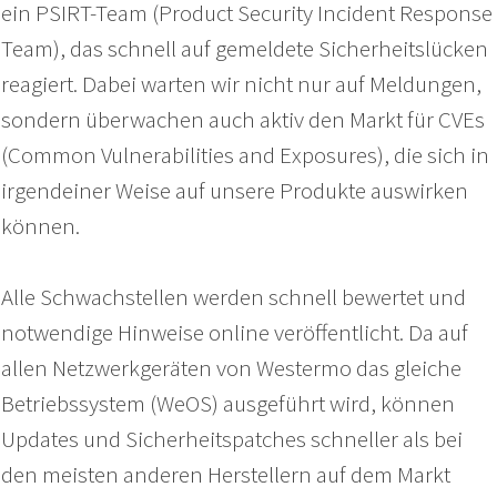
ein PSIRT-Team (Product Security Incident Response
Team), das schnell auf gemeldete Sicherheitslücken
reagiert. Dabei warten wir nicht nur auf Meldungen,
sondern überwachen auch aktiv den Markt für CVEs
(Common Vulnerabilities and Exposures), die sich in
irgendeiner Weise auf unsere Produkte auswirken
können.
Alle Schwachstellen werden schnell bewertet und
notwendige Hinweise online veröffentlicht. Da auf
allen Netzwerkgeräten von Westermo das gleiche
Da sich die Technologie schnell ändert, ist kein U
Da sich die Technologie schnell ändert, ist kein U
Da sich die Technologie schnell ändert, ist kein U
Betriebssystem (WeOS) ausgeführt wird, können
Produktanfälligkeiten gefeit. Wir verstehen, dass e
Produktanfälligkeiten gefeit. Wir verstehen, dass e
Produktanfälligkeiten gefeit. Wir verstehen, dass e
Updates und Sicherheitspatches schneller als bei
Incident Management von entscheidender Bedeut
Incident Management von entscheidender Bedeut
Incident Management von entscheidender Bedeut
den meisten anderen Herstellern auf dem Markt