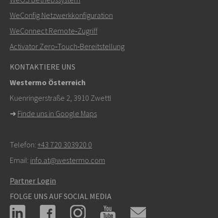
+46 16 42 80 00
WeConfig Netzwerkkonfiguration
WeConnect Remote‑Zugriff
info@westermo.com
Activator Zero‑Touch‑Bereitstellung
Bei Supportanfragen,
hier klicken, um den technischen
KONTAKTIERE UNS
Support zu kontaktieren
Westermo Österreich
Kuenringerstraße 2, 3910 Zwettl
➜
Finde uns in Google Maps
Telefon:
+43 720 303920 0
Email:
info.at@westermo.com
Partner Login
FOLGE UNS AUF SOCIAL MEDIA