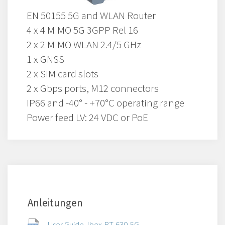
EN 50155 5G and WLAN Router
4 x 4 MIMO 5G 3GPP Rel 16
2 x 2 MIMO WLAN 2.4/5 GHz
1 x GNSS
2 x SIM card slots
2 x Gbps ports, M12 connectors
IP66 and -40° - +70°C operating range
Power feed LV: 24 VDC or PoE
Anleitungen
User Guide, Ibex-RT-630-5G