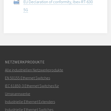
EU Declaration of conformity, Ibex-RT-630
5G
NETZWERKPRODUKTE
Alle industriellen Netzwerkprodukte
EN 50155 Ethernet Switches
IEC 61850-3 Ethernet Switches für
Umspannwerke
Industrielle Ethernet Extenders
Industrielle Ethernet Switches