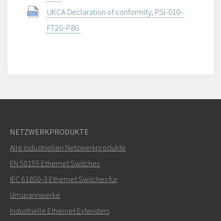
UKCA Declaration of conformity, PSI-010-
FT2G-P8G
NETZWERKPRODUKTE
Alle industriellen Netzwerkprodukte
EN 50155 Ethernet Switches
IEC 61850-3 Ethernet Switches für
Umspannwerke
Industrielle Ethernet Extenders