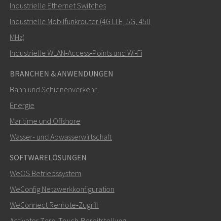
Industrielle Ethernet Switches
Industrielle Mobilfunkrouter (4G LTE, 5G, 450
MHz)
Industrielle WLAN‑Access‑Points und Wi‑Fi
BRANCHEN & ANWENDUNGEN
Bahn und Schienenverkehr
Energie
Maritime und Offshore
Wasser- und Abwasserwirtschaft
SOFTWARELÖSUNGEN
WeOS Betriebssystem
WeConfig Netzwerkkonfiguration
WeConnect Remote‑Zugriff
Activator Zero‑Touch‑Bereitstellung