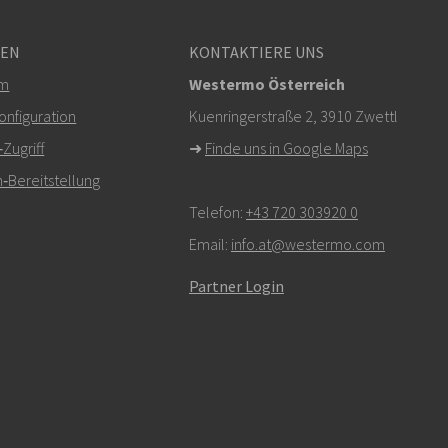
GEN
KONTAKTIERE UNS
em
Westermo Österreich
nfiguration
Kuenringerstraße 2, 3910 Zwettl
ugriff
➜
Finde uns in Google Maps
‑Bereitstellung
Telefon:
+43 720 303920 0
Email:
info.at@westermo.com
Partner Login