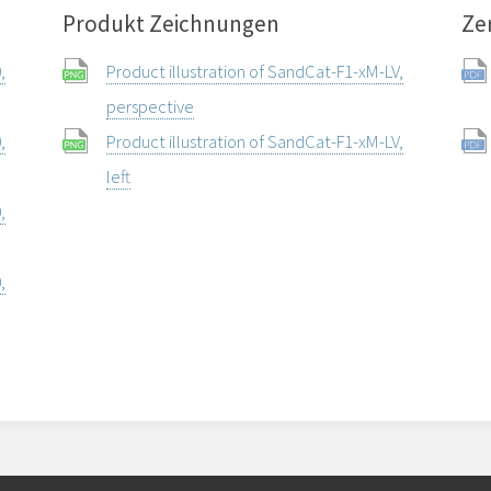
Produkt Zeichnungen
Zer
,
Product illustration of SandCat-F1-xM-LV,
perspective
,
Product illustration of SandCat-F1-xM-LV,
left
,
,