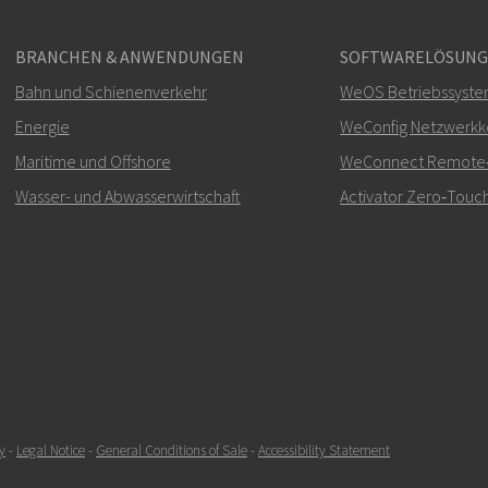
BRANCHEN & ANWENDUNGEN
SOFTWARELÖSUN
Bahn und Schienenverkehr
WeOS Betriebssyst
Energie
WeConfig Netzwerkko
Maritime und Offshore
WeConnect Remote‑Z
Wasser- und Abwasserwirtschaft
Activator Zero‑Touch
y
-
Legal Notice
-
General Conditions of Sale
-
Accessibility Statement