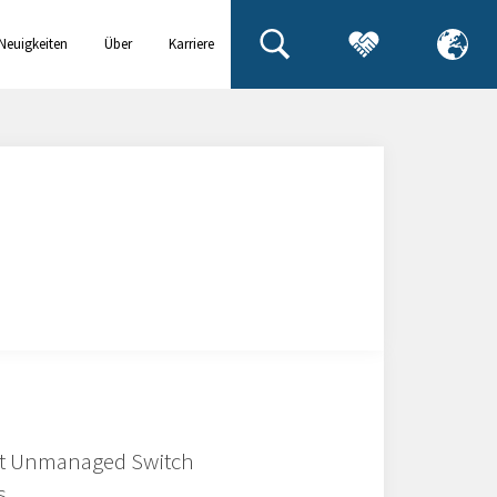
Neuigkeiten
Über
Karriere
& Events
uns
ort Unmanaged Switch
s