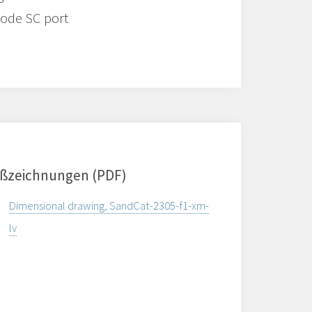
mode SC port
ßzeichnungen (PDF)
Dimensional drawing, SandCat-2305-f1-xm-
lv