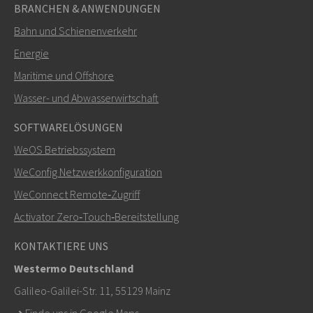
BRANCHEN & ANWENDUNGEN
Bahn und Schienenverkehr
SENDEN
Energie
Maritime und Offshore
Weitere Kontaktmöglichkeiten
Wasser- und Abwasserwirtschaft
+46 16 42 80 00
SOFTWARELÖSUNGEN
WeOS Betriebssystem
info@westermo.com
WeConfig Netzwerkkonfiguration
Bei Supportanfragen,
hier klicken, um den technischen
WeConnect Remote‑Zugriff
Support zu kontaktieren
Activator Zero‑Touch‑Bereitstellung
KONTAKTIERE UNS
Westermo Deutschland
Galileo-Galilei-Str. 11, 55129 Mainz
➜
Finde uns in Google Maps