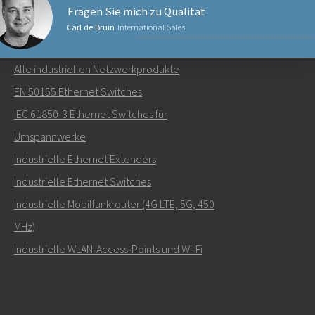
Fragen Sie mich zu Qualität
Carl de Bruin
International Sales
NETZWERKPRODUKTE
Alle industriellen Netzwerkprodukte
Senden Sie eine E-Mail an Carl
EN 50155 Ethernet Switches
IEC 61850-3 Ethernet Switches für
Umspannwerke
Industrielle Ethernet Extenders
Wie kann Carl Sie kontaktieren?
Industrielle Ethernet Switches
Industrielle Mobilfunkrouter (4G LTE, 5G, 450
MHz)
Industrielle WLAN‑Access‑Points und Wi‑Fi