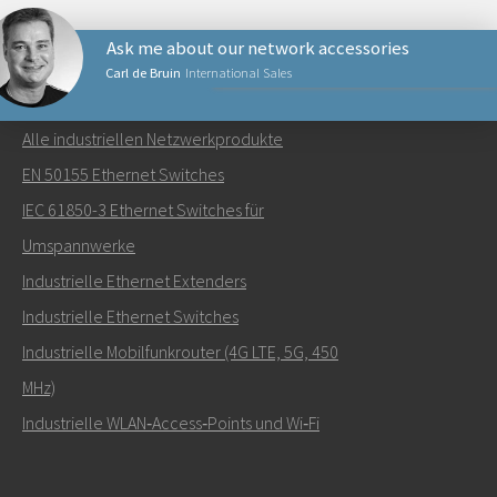
Ask me about our network accessories
Carl de Bruin
International Sales
NETZWERKPRODUKTE
Alle industriellen Netzwerkprodukte
Senden Sie eine E-Mail an Carl
EN 50155 Ethernet Switches
IEC 61850-3 Ethernet Switches für
Umspannwerke
Industrielle Ethernet Extenders
Wie kann Carl Sie kontaktieren?
Industrielle Ethernet Switches
Industrielle Mobilfunkrouter (4G LTE, 5G, 450
MHz)
Industrielle WLAN‑Access‑Points und Wi‑Fi