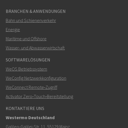
BRANCHEN & ANWENDUNGEN
Bahn und Schienenverkehr
SENDEN
Energie
Maritime und Offshore
Weitere Kontaktmöglichkeiten
Wasser- und Abwasserwirtschaft
+46 16 42 80 00
SOFTWARELÖSUNGEN
WeOS Betriebssystem
info@westermo.com
WeConfig Netzwerkkonfiguration
Bei Supportanfragen,
hier klicken, um den technischen
WeConnect Remote‑Zugriff
Support zu kontaktieren
Activator Zero‑Touch‑Bereitstellung
KONTAKTIERE UNS
Westermo Deutschland
Galileo-Galilei-Str. 11, 55129 Mainz