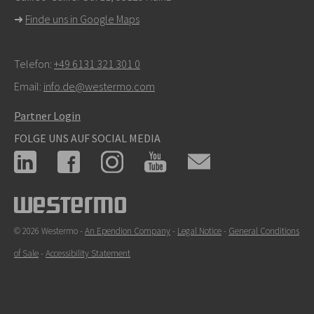
➜
Finde uns in Google Maps
Telefon:
+49 6131 321 301 0
Email:
info.de@westermo.com
Partner Login
FOLGE UNS AUF SOCIAL MEDIA
© 2026 Westermo -
An Ependion Company
-
Legal Notice
-
General Conditions
of Sale
-
Accessibility Statement