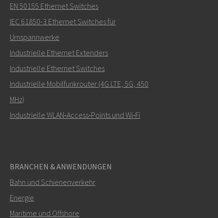
Senden Sie eine E-Mail an Carl
EN 50155 Ethernet Switches
IEC 61850-3 Ethernet Switches für
Umspannwerke
Industrielle Ethernet Extenders
Wie kann Carl Sie kontaktieren?
Industrielle Ethernet Switches
Industrielle Mobilfunkrouter (4G LTE, 5G, 450
MHz)
Industrielle WLAN‑Access‑Points und Wi‑Fi
BRANCHEN & ANWENDUNGEN
Bahn und Schienenverkehr
SENDEN
Energie
Maritime und Offshore