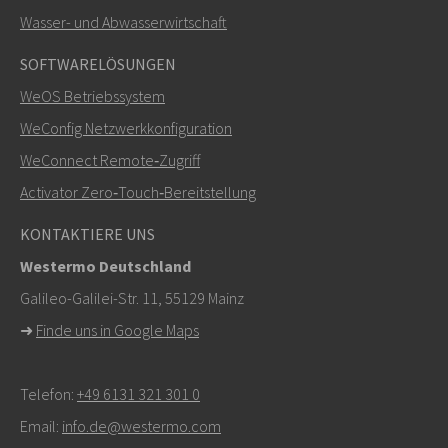
Weitere Kontaktmöglichkeiten
Wasser- und Abwasserwirtschaft
+46 16 42 80 00
SOFTWARELÖSUNGEN
WeOS Betriebssystem
info@westermo.com
WeConfig Netzwerkkonfiguration
Bei Supportanfragen,
hier klicken, um den technischen
WeConnect Remote‑Zugriff
Support zu kontaktieren
Activator Zero‑Touch‑Bereitstellung
KONTAKTIERE UNS
Westermo Deutschland
Galileo-Galilei-Str. 11, 55129 Mainz
➜
Finde uns in Google Maps
Telefon:
+49 6131 321 301 0
Email:
info.de@westermo.com