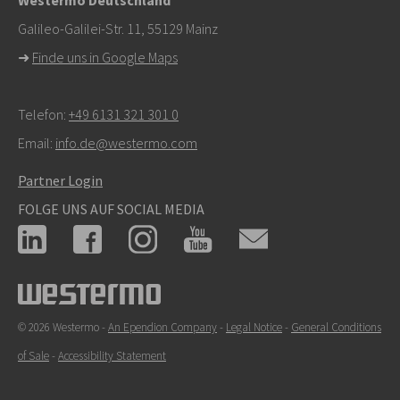
Westermo Deutschland
Galileo-Galilei-Str. 11, 55129 Mainz
➜
Finde uns in Google Maps
Telefon:
+49 6131 321 301 0
Email:
info.de@westermo.com
Partner Login
FOLGE UNS AUF SOCIAL MEDIA
© 2026 Westermo -
An Ependion Company
-
Legal Notice
-
General Conditions
of Sale
-
Accessibility Statement