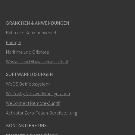
BRANCHEN & ANWENDUNGEN
Bahn und Schienenverkehr
SENDEN
Energie
Maritime und Offshore
Weitere Kontaktmöglichkeiten
Wasser- und Abwasserwirtschaft
+46 16 42 80 00
SOFTWARELÖSUNGEN
WeOS Betriebssystem
info@westermo.com
WeConfig Netzwerkkonfiguration
Bei Supportanfragen,
hier klicken, um den technischen
WeConnect Remote‑Zugriff
Support zu kontaktieren
Activator Zero‑Touch‑Bereitstellung
KONTAKTIERE UNS