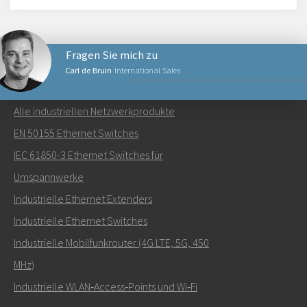
Fragen Sie mich zu
Carl de Bruin
International Sales
NETZWERKPRODUKTE
Alle industriellen Netzwerkprodukte
Senden Sie eine E-Mail an Carl
EN 50155 Ethernet Switches
IEC 61850-3 Ethernet Switches für
Umspannwerke
Industrielle Ethernet Extenders
Wie kann Carl Sie kontaktieren?
Industrielle Ethernet Switches
Industrielle Mobilfunkrouter (4G LTE, 5G, 450
MHz)
Industrielle WLAN‑Access‑Points und Wi‑Fi