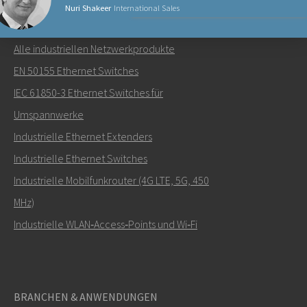
Nuri Shakeer
International Sales
NETZWERKPRODUKTE
Alle industriellen Netzwerkprodukte
Senden Sie eine E-Mail an Nuri
EN 50155 Ethernet Switches
IEC 61850-3 Ethernet Switches für
Umspannwerke
Industrielle Ethernet Extenders
Wie kann Nuri Sie kontaktieren?
Industrielle Ethernet Switches
Industrielle Mobilfunkrouter (4G LTE, 5G, 450
MHz)
Industrielle WLAN‑Access‑Points und Wi‑Fi
BRANCHEN & ANWENDUNGEN