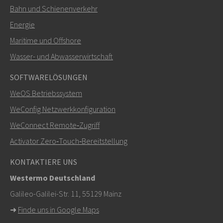
Bahn und Schienenverkehr
SENDEN
Energie
Maritime und Offshore
Weitere Kontaktmöglichkeiten
Wasser- und Abwasserwirtschaft
+46 16 42 80 00
SOFTWARELÖSUNGEN
WeOS Betriebssystem
info@westermo.com
WeConfig Netzwerkkonfiguration
Bei Supportanfragen,
hier klicken, um den technischen
WeConnect Remote‑Zugriff
Support zu kontaktieren
Activator Zero‑Touch‑Bereitstellung
KONTAKTIERE UNS
Westermo Deutschland
Galileo-Galilei-Str. 11, 55129 Mainz
➜
Finde uns in Google Maps