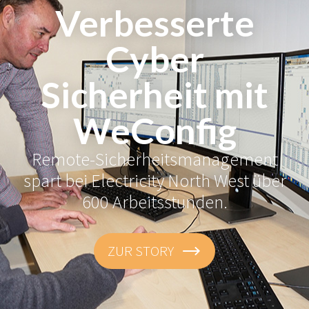
Verbesserte
Cyber
Sicherheit mit
WeConfig
Remote-Sicherheitsmanagement
spart bei Electricity North West über
600 Arbeitsstunden.
ZUR STORY