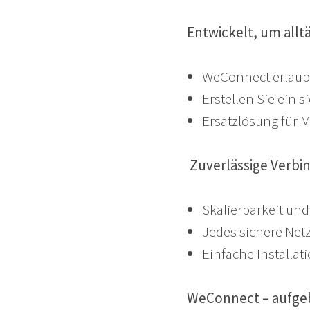
Entwickelt, um allt
WeConnect erlaubt
Erstellen Sie ein
Ersatzlösung für
Zuverlässige Verbin
Skalierbarkeit un
Jedes sichere Netz
Einfache Installa
WeConnect – aufgeb