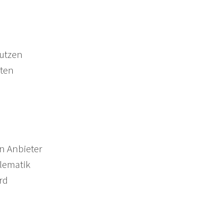
nutzen
äten
n Anbieter
blematik
rd