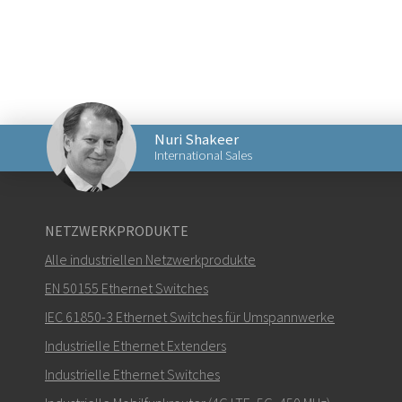
Nuri Shakeer
International Sales
Senden Sie eine E-Mail an Nuri
NETZWERKPRODUKTE
Alle industriellen Netzwerkprodukte
EN 50155 Ethernet Switches
IEC 61850-3 Ethernet Switches für Umspannwerke
Wie kann Nuri Sie kontaktieren?
Industrielle Ethernet Extenders
Industrielle Ethernet Switches