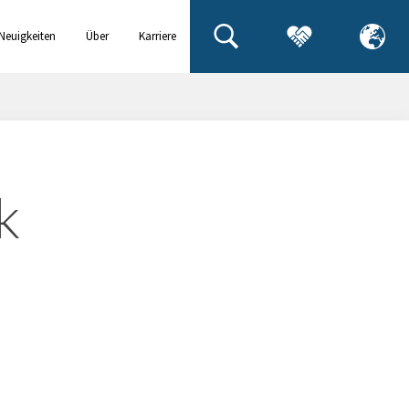
Neuigkeiten
Über
Karriere
& Events
uns
k