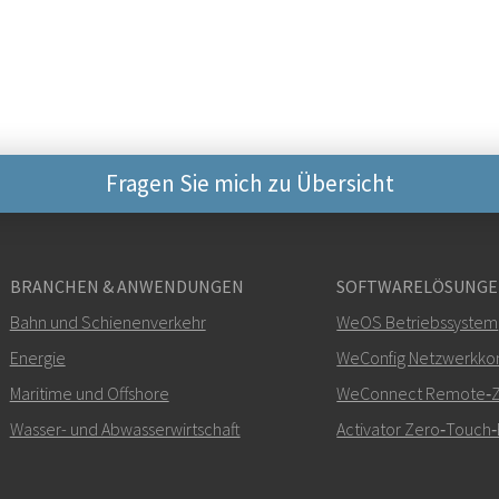
Fragen Sie mich zu Übersicht
Weitere Kontaktmögli
BRANCHEN & ANWENDUNGEN
SOFTWARELÖSUNG
+46 16 42 80 00
Bahn und Schienenverkehr
WeOS Betriebssystem
Energie
WeConfig Netzwerkkon
info@westermo.c
Maritime und Offshore
WeConnect Remote‑Zu
Bei Supportanfragen,
hie
Wasser- und Abwasserwirtschaft
Activator Zero‑Touch‑
kontaktieren