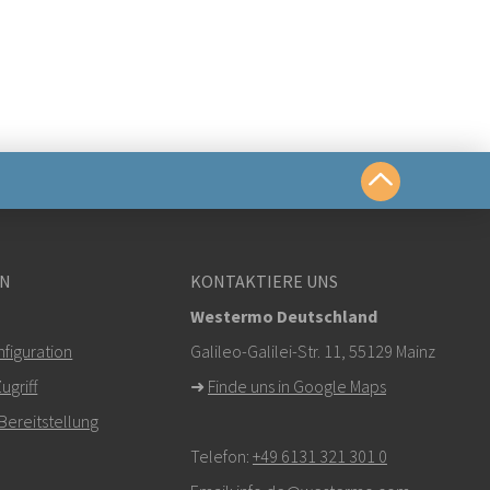
chkeiten
EN
KONTAKTIERE UNS
Westermo Deutschland
figuration
om
Galileo-Galilei-Str. 11, 55129 Mainz
griff
➜
Finde uns in Google Maps
r klicken, um den technischen Support zu
Bereitstellung
Telefon:
+49 6131 321 301 0