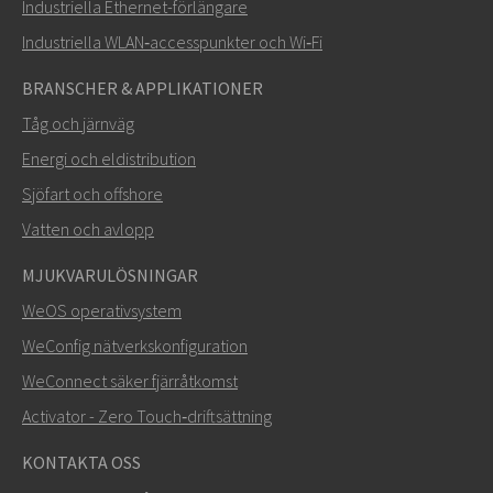
Industriella Ethernet-förlängare
Industriella WLAN‑accesspunkter och Wi‑Fi
BRANSCHER & APPLIKATIONER
Tåg och järnväg
Energi och eldistribution
Sjöfart och offshore
Vatten och avlopp
MJUKVARULÖSNINGAR
SKICKA
WeOS operativsystem
WeConfig nätverkskonfiguration
Andra sätt att kontakta oss
WeConnect säker fjärråtkomst
+46 16 42 80 00
Activator - Zero Touch‑driftsättning
info@westermo.com
KONTAKTA OSS