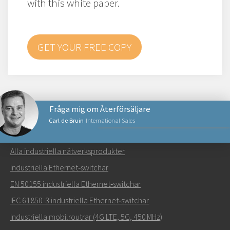
with this white paper.
GET YOUR FREE COPY
Fråga mig om Återförsäljare
Carl de Bruin
International Sales
NÄTVERKSPRODUKTER
Alla industriella nätverksprodukter
Skicka ett meddelande till Carl
Industriella Ethernet‑switchar
EN 50155 industriella Ethernet‑switchar
IEC 61850-3 industriella Ethernet‑switchar
Industriella mobilroutrar (4G LTE, 5G, 450 MHz)
Hur kan Carl kontakta dig?