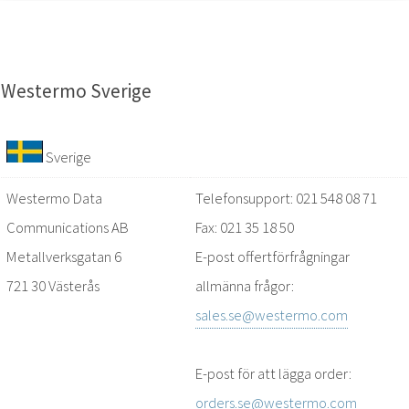
Westermo Sverige
Sverige
Westermo Data
Telefonsupport: 021 548 08 71
Communications AB
Fax: 021 35 18 50
Metallverksgatan 6
E-post offertförfrågningar
721 30 Västerås
allmänna frågor:
sales.se@westermo.com
E-post för att lägga order:
orders.se@westermo.com