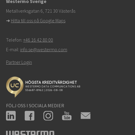
Westermo Sverige
För supportärenden,
klicka här för att kontakta teknisk
Metallverksgatan 6, 721 30 Västerås
support
➜
Hitta till oss på Google Maps
Telefon:
+46 16 42 80 00
E-mail:
info.se@westermo.com
Partner Login
FÖLJ OSS I SOCIALA MEDIER