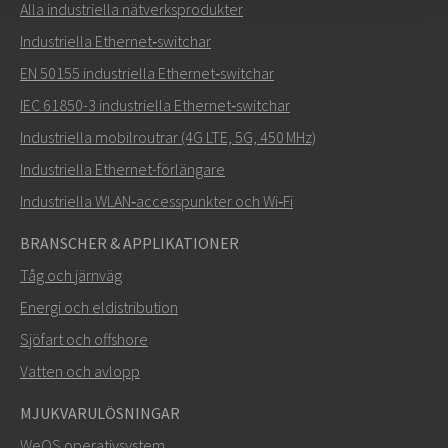
Alla industriella nätverksprodukter
Skicka ett meddelande till Carl
Industriella Ethernet‑switchar
EN 50155 industriella Ethernet‑switchar
IEC 61850-3 industriella Ethernet‑switchar
Industriella mobilroutrar (4G LTE, 5G, 450 MHz)
Hur kan Carl kontakta dig?
Industriella Ethernet-förlängare
Industriella WLAN‑accesspunkter och Wi‑Fi
BRANSCHER & APPLIKATIONER
Tåg och järnväg
Energi och eldistribution
Sjöfart och offshore
Vatten och avlopp
MJUKVARULÖSNINGAR
SKICKA
WeOS operativsystem