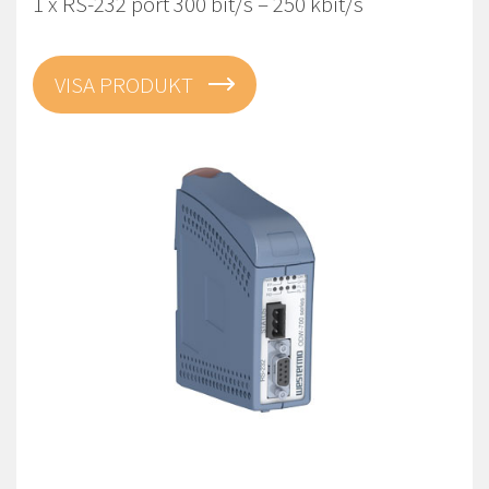
1 x RS-232 port 300 bit/s – 250 kbit/s
VISA PRODUKT