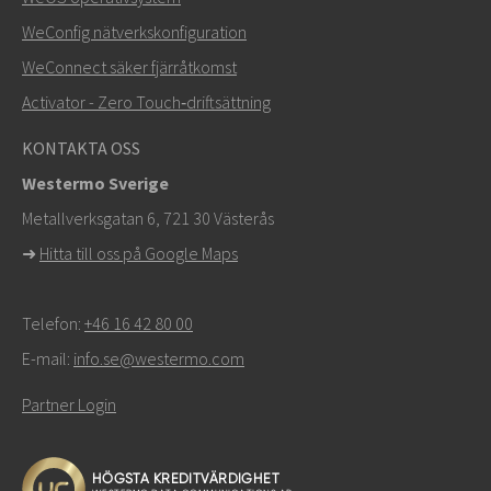
WeConfig nätverkskonfiguration
Andra sätt att kontakta oss
WeConnect säker fjärråtkomst
+46 16 42 80 00
Activator - Zero Touch‑driftsättning
info@westermo.com
KONTAKTA OSS
Westermo Sverige
För supportärenden,
klicka här för att kontakta teknisk
Metallverksgatan 6, 721 30 Västerås
support
➜
Hitta till oss på Google Maps
Telefon:
+46 16 42 80 00
E-mail:
info.se@westermo.com
Partner Login