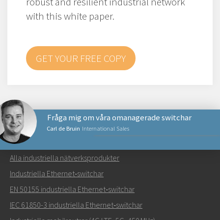
robust and resilient industrial network
with this white paper.
GET YOUR FREE COPY
Fråga mig om våra omanagerade switchar
Carl de Bruin
International Sales
NÄTVERKSPRODUKTER
Alla industriella nätverksprodukter
Skicka ett meddelande till Carl
Industriella Ethernet‑switchar
EN 50155 industriella Ethernet‑switchar
IEC 61850-3 industriella Ethernet‑switchar