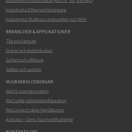
Industriella mobilroutrar (4G LTE, 5G, 450 MHz)
Hur kan Carl kontakta dig?
Industriella Ethernet-förlängare
Industriella WLAN‑accesspunkter och Wi‑Fi
BRANSCHER & APPLIKATIONER
Tåg och järnväg
Energi och eldistribution
Sjöfart och offshore
Vatten och avlopp
MJUKVARULÖSNINGAR
SKICKA
WeOS operativsystem
WeConfig nätverkskonfiguration
Andra sätt att kontakta oss
WeConnect säker fjärråtkomst
+46 16 42 80 00
Activator - Zero Touch‑driftsättning
info@westermo.com
KONTAKTA OSS