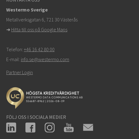
Westermo Sverige
För supportärenden,
klicka här för att kontakta teknisk
Metallverksgatan 6, 721 30 Västerås
support
➜
Hitta till oss på Google Maps
Telefon:
+46 16 42 80 00
E-mail:
info.se@westermo.com
Partner Login
FÖLJ OSS I SOCIALA MEDIER