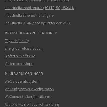
Industriella mobilroutrar (4G LTE, 5G, 450 MHz)
Industriella Ethernet-förlängare
Industriella WLAN‑accesspunkter och Wi‑Fi
BRANSCHER & APPLIKATIONER
Tåg och järnväg
Energi och eldistribution
Sjöfart och offshore
Vatten och avlopp
MJUKVARULÖSNINGAR
WeOS operativsystem
WeConfig nätverkskonfiguration
WeConnect säker fjärråtkomst
Activator - Zero Touch‑driftsättning