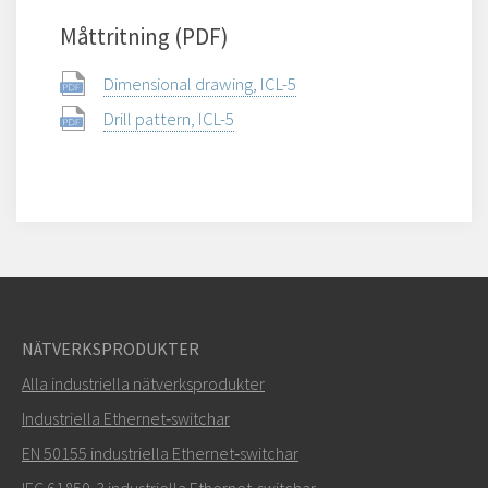
Måttritning (PDF)
Dimensional drawing, ICL-5
Drill pattern, ICL-5
NÄTVERKSPRODUKTER
Alla industriella nätverksprodukter
Industriella Ethernet‑switchar
EN 50155 industriella Ethernet‑switchar
IEC 61850-3 industriella Ethernet‑switchar