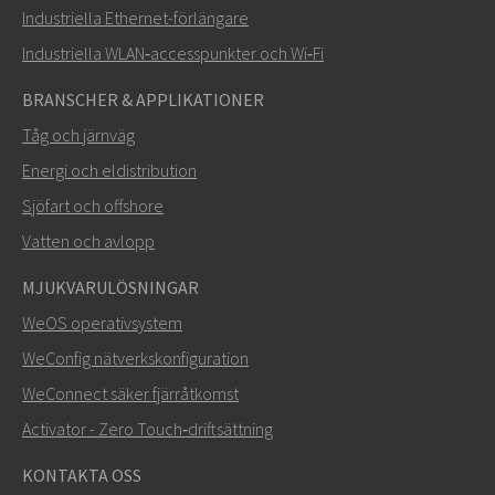
Industriella Ethernet-förlängare
Industriella WLAN‑accesspunkter och Wi‑Fi
BRANSCHER & APPLIKATIONER
Tåg och järnväg
Energi och eldistribution
Sjöfart och offshore
Vatten och avlopp
MJUKVARULÖSNINGAR
WeOS operativsystem
WeConfig nätverkskonfiguration
WeConnect säker fjärråtkomst
Activator - Zero Touch‑driftsättning
KONTAKTA OSS