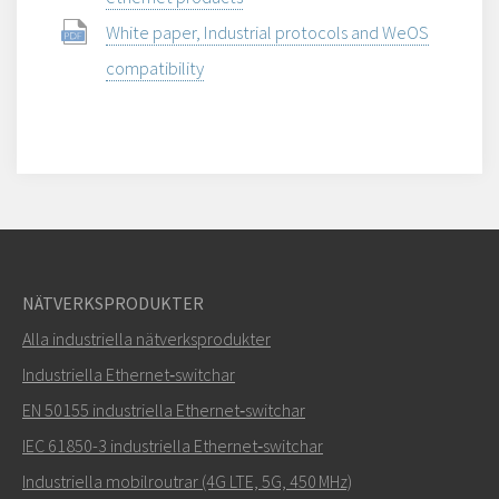
White paper, Industrial protocols and WeOS
compatibility
NÄTVERKSPRODUKTER
Alla industriella nätverksprodukter
Industriella Ethernet‑switchar
EN 50155 industriella Ethernet‑switchar
IEC 61850-3 industriella Ethernet‑switchar
Industriella mobilroutrar (4G LTE, 5G, 450 MHz)