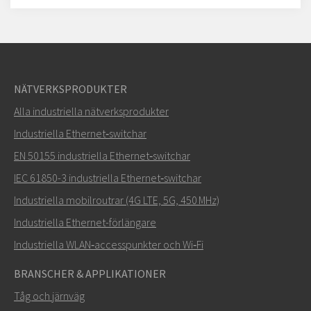
NÄTVERKSPRODUKTER
Alla industriella nätverksprodukter
Industriella Ethernet‑switchar
EN 50155 industriella Ethernet‑switchar
IEC 61850-3 industriella Ethernet‑switchar
Industriella mobilroutrar (4G LTE, 5G, 450 MHz)
Industriella Ethernet-förlängare
Industriella WLAN‑accesspunkter och Wi‑Fi
BRANSCHER & APPLIKATIONER
Tåg och järnväg