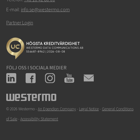
E-mail:
info.se@westermo.com
Partner Login
FÖLJ OSS I SOCIALA MEDIER
© 2026 Westermo -
An Ependion Company
-
Legal Notice
-
General Conditions
of Sale
-
Accessibility Statement