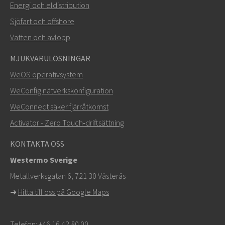
Energi och eldistribution
Sjöfart och offshore
Vatten och avlopp
MJUKVARULÖSNINGAR
WeOS operativsystem
WeConfig nätverkskonfiguration
WeConnect säker fjärråtkomst
Activator - Zero Touch‑driftsättning
KONTAKTA OSS
Westermo Sverige
Metallverksgatan 6, 721 30 Västerås
➜
Hitta till oss på Google Maps
Telefon:
+46 16 42 80 00