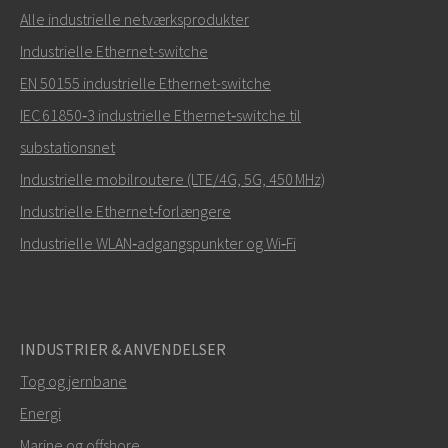
Alle industrielle netværksprodukter
Industrielle Ethernet-switche
EN 50155 industrielle Ethernet-switche
IEC 61850‑3 industrielle Ethernet‑switche til
substationsnet
Industrielle mobilroutere (LTE/4G, 5G, 450 MHz)
Industrielle Ethernet‑forlængere
Industrielle WLAN‑adgangspunkter og Wi‑Fi
INDUSTRIER & ANVENDELSER
Tog og jernbane
Energi
Marine og offshore