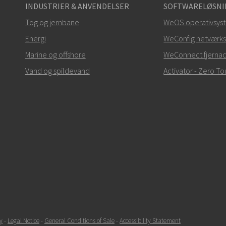
INDUSTRIER & ANVENDELSER
SOFTWARELØSNI
Tog og jernbane
WeOS operativsys
Energi
WeConfig netværks
Marine og offshore
WeConnect fjerna
Vand og spildevand
Activator - Zero 
y
-
Legal Notice
-
General Conditions of Sale
-
Accessibility Statement