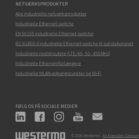
NETVÆRKSPRODUKTER
Alle industrielle netværksprodukter
Industrielle Ethernet-switche
EN 50155 industrielle Ethernet-switche
IEC 61850‑3 industrielle Ethernet‑switche til substationsnet
Industrielle mobilroutere (LTE/4G, 5G, 450 MHz)
Industrielle Ethernet‑forlængere
Industrielle WLAN‑adgangspunkter og Wi‑Fi
FØLG OS PÅ SOCIALE MEDIER
© 2026 Westermo -
An Ependion Compan