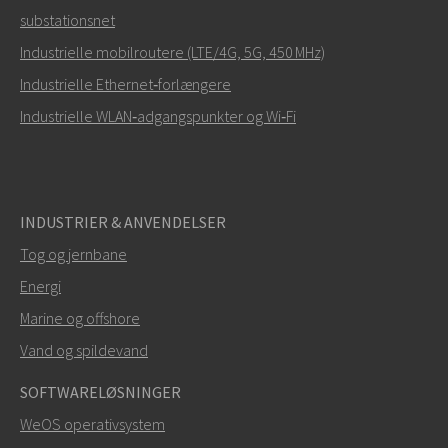
substationsnet
Industrielle mobilroutere (LTE/4G, 5G, 450 MHz)
Industrielle Ethernet‑forlængere
Industrielle WLAN‑adgangspunkter og Wi‑Fi
INDUSTRIER & ANVENDELSER
Tog og jernbane
Energi
Marine og offshore
Vand og spildevand
SOFTWARELØSNINGER
WeOS operativsystem