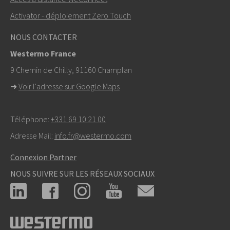
Activator - déploiement Zero Touch
Pour toute demande d’assistance,
cliquez ici pour
contacter le support technique
NOUS CONTACTER
Westermo France
9 Chemin de Chilly, 91160 Champlan
➜
Voir l'adresse sur Google Maps
Téléphone:
+331 69 10 21 00
Adresse Mail:
info.fr@westermo.com
Connexion Partner
NOUS SUIVRE SUR LES RÉSEAUX SOCIAUX