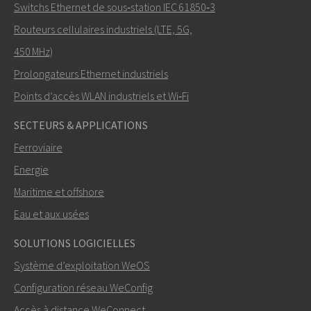
Switchs Ethernet de sous‑station IEC 61850‑3
Routeurs cellulaires industriels (LTE, 5G,
Comment Mark peut-il vous contacter?
450 MHz)
Prolongateurs Ethernet industriels
Points d’accès WLAN industriels et Wi‑Fi
SECTEURS & APPLICATIONS
Ferroviaire
Energie
Maritime et offshore
Eau et aux usées
ENVOYER
SOLUTIONS LOGICIELLES
Système d’exploitation WeOS
Autres moyens de nous contacter
Configuration réseau WeConfig
mark.gibbs@westermo.com
Accès à distance WeConnect