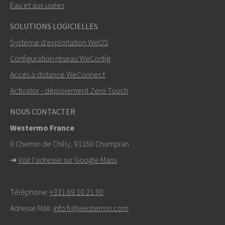
Eau et aux usées
ENVOYER
SOLUTIONS LOGICIELLES
Système d’exploitation WeOS
Autres moyens de nous contacter
Configuration réseau WeConfig
+46 16 42 80 00
Accès à distance WeConnect
Activator - déploiement Zero Touch
info@westermo.com
NOUS CONTACTER
Pour toute demande d’assistance,
cliquez ici pour
Westermo France
contacter le support technique
9 Chemin de Chilly, 91160 Champlan
➜
Voir l'adresse sur Google Maps
Téléphone:
+331 69 10 21 00
Adresse Mail:
info.fr@westermo.com