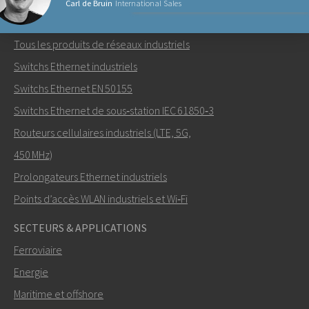
Carl de Bruin
International Sales
PRODUITS RÉSEAUX
Tous les produits de réseaux industriels
Envoyer un email à Carl
Switchs Ethernet industriels
Switchs Ethernet EN 50155
Switchs Ethernet de sous‑station IEC 61850‑3
Routeurs cellulaires industriels (LTE, 5G,
Comment Carl peut-il vous contacter?
450 MHz)
Prolongateurs Ethernet industriels
Points d’accès WLAN industriels et Wi‑Fi
SECTEURS & APPLICATIONS
Ferroviaire
Energie
Maritime et offshore