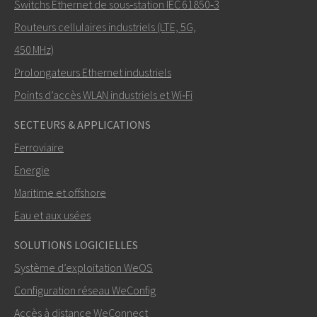
Switchs Ethernet de sous‑station IEC 61850‑3
Routeurs cellulaires industriels (LTE, 5G,
Comment Nuri peut-il vous contacter?
450 MHz)
Prolongateurs Ethernet industriels
Points d’accès WLAN industriels et Wi‑Fi
SECTEURS & APPLICATIONS
Ferroviaire
Energie
Maritime et offshore
Eau et aux usées
ENVOYER
SOLUTIONS LOGICIELLES
Système d’exploitation WeOS
Autres moyens de nous contacter
Configuration réseau WeConfig
+46 16 42 80 00
Accès à distance WeConnect