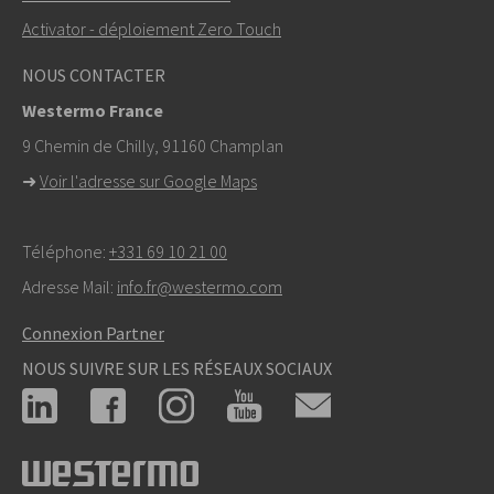
Activator - déploiement Zero Touch
info@westermo.com
NOUS CONTACTER
Pour toute demande d’assistance,
cliquez ici pour
Westermo France
contacter le support technique
9 Chemin de Chilly, 91160 Champlan
➜
Voir l'adresse sur Google Maps
Téléphone:
+331 69 10 21 00
Adresse Mail:
info.fr@westermo.com
Connexion Partner
NOUS SUIVRE SUR LES RÉSEAUX SOCIAUX