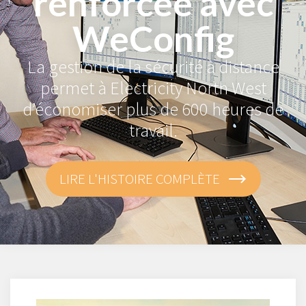
renforcée avec
WeConfig
La gestion de la sécurité à distance
permet à Electricity North West
d’économiser plus de 600 heures de
travail.
LIRE L'HISTOIRE COMPLÈTE