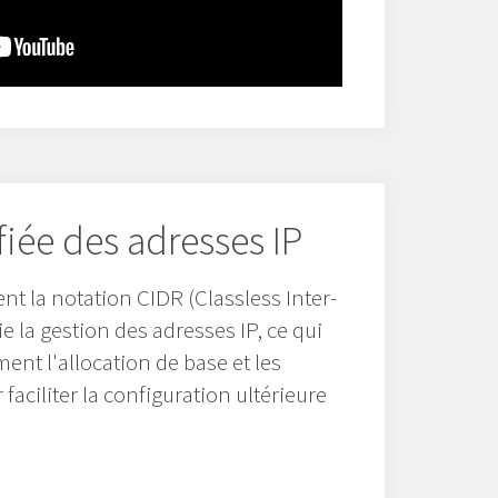
fiée des adresses IP
nt la notation CIDR (Classless Inter-
 la gestion des adresses IP, ce qui
ent l'allocation de base et les
aciliter la configuration ultérieure