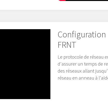
Configuration
FRNT
Le protocole de réseau
d'assurer un temps de re
des réseaux allant jusqu
réseau en anneau à l'aide