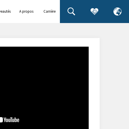
eautés
A propos
Carrière
de
ements
Westermo