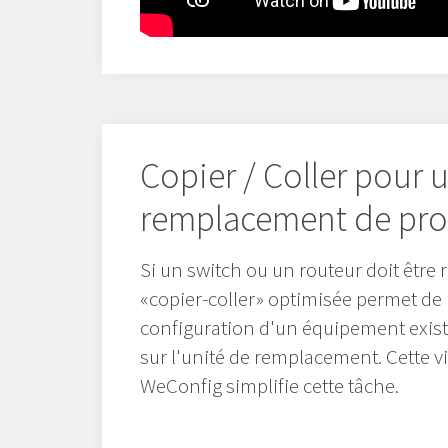
Copier / Coller pour 
remplacement de pro
Si un switch ou un routeur doit être
«copier-coller» optimisée permet de
configuration d'un équipement exista
sur l'unité de remplacement. Cette vi
WeConfig simplifie cette tâche.