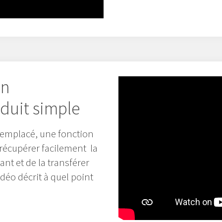
un
duit simple
 remplacé, une fonction
 récupérer facilement la
nt et de la transférer
déo décrit à quel point