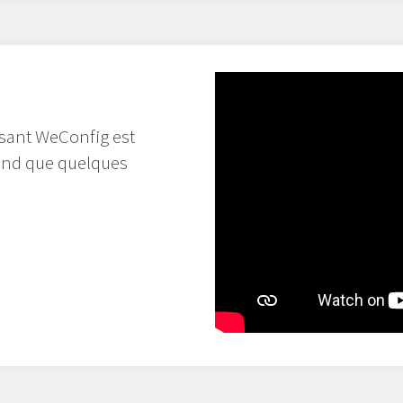
isant WeConfig est
end que quelques