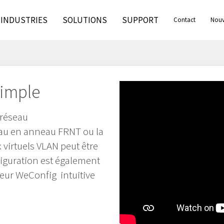
INDUSTRIES
SOLUTIONS
SUPPORT
Contact
Nouv
et
évèn
simple
 réseau
au en anneau FRNT ou la
virtuels VLAN peut être
figuration est également
ateur WeConfig intuitive