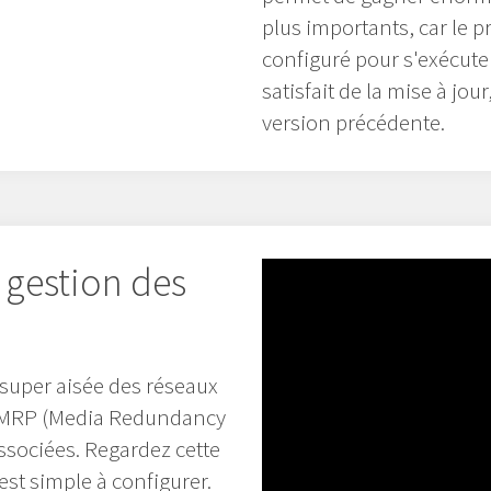
plus importants, car le p
configuré pour s'exécuter
satisfait de la mise à jour
version précédente.
 gestion des
super aisée des réseaux
le MRP (Media Redundancy
associées. Regardez cette
 est simple à configurer.