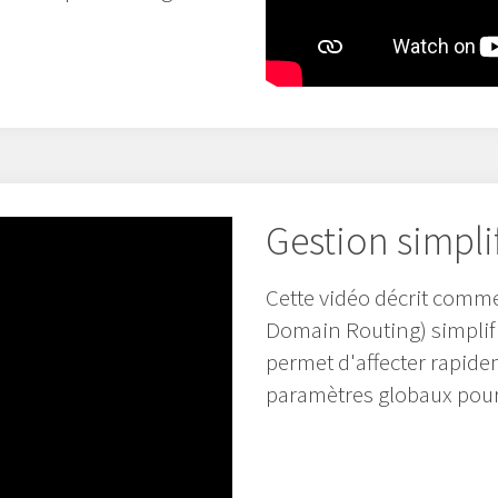
Gestion simpli
Cette vidéo décrit comme
Domain Routing) simplifie
permet d'affecter rapidem
paramètres globaux pour f