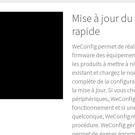
Mise à jour du
rapide
WeConfig permet de réali
firmware des équipemen
les produits à mettre à n
existant et chargez le n
complète de la configura
la mise à jour. Si vous c
périphériques, WeConfig 
fonctionnement et si un
quelconque, WeConfig r
procédure. WeConfig gèr
permet de gagner énorm