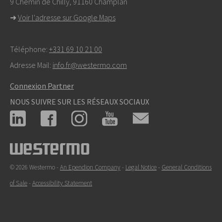
9 Chemin de Chilly, 91160 Champlan
➜
Voir l'adresse sur Google Maps
Téléphone:
+331 69 10 21 00
Adresse Mail:
info.fr@westermo.com
Connexion Partner
NOUS SUIVRE SUR LES RÉSEAUX SOCIAUX
© 2026 Westermo -
An Ependion Company
-
Legal Notice
-
General Conditions
of Sale
-
Accessibility Statement