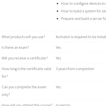
How to configure devices in
How to build a system for 
Prepare and build a server 
What products will you use?
Activator is required to be ins
Is there an exam?
Yes
Will you receive a certificate?
Yes
How long is the certificate valid
3 years from completion
for?
Can you complete the exam
Yes
only?
How will you attend the course?
In person