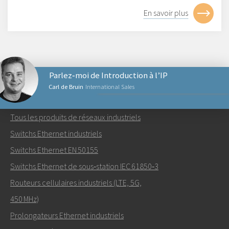
En savoir plus
Parlez‑moi de Introduction à l’IP
Carl de Bruin
International Sales
PRODUITS RÉSEAUX
Tous les produits de réseaux industriels
Envoyer un email à Carl
Switchs Ethernet industriels
Switchs Ethernet EN 50155
Switchs Ethernet de sous‑station IEC 61850‑3
Routeurs cellulaires industriels (LTE, 5G,
Comment Carl peut-il vous contacter?
450 MHz)
Prolongateurs Ethernet industriels