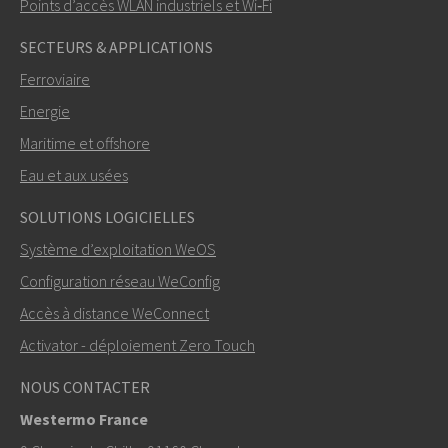
Points d’accès WLAN industriels et Wi‑Fi
SECTEURS & APPLICATIONS
Ferroviaire
Energie
Maritime et offshore
Eau et aux usées
ENVOYER
SOLUTIONS LOGICIELLES
Système d’exploitation WeOS
Autres moyens de nous contacter
Configuration réseau WeConfig
+46 16 42 80 00
Accès à distance WeConnect
Activator - déploiement Zero Touch
info@westermo.com
NOUS CONTACTER
Pour toute demande d’assistance,
cliquez ici pour
Westermo France
contacter le support technique