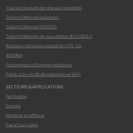
Tous les produits de réseaux industriels
Switchs Ethernet industriels
Switchs Ethernet EN 50155
Switchs Ethernet de sous‑station IEC 61850‑3
Routeurs cellulaires industriels (LTE, 5G,
450 MHz)
Prolongateurs Ethernet industriels
Points d’accès WLAN industriels et Wi‑Fi
SECTEURS & APPLICATIONS
Ferroviaire
Energie
Maritime et offshore
Eau et aux usées