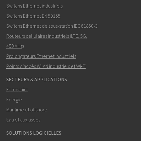
Switchs Ethernet industriels
Switchs Ethernet EN 50155
Switchs Ethernet de sous‑station IEC 61850‑3
Routeurs cellulaires industriels (LTE, 5G,
450 MHz)
Prolongateurs Ethernet industriels
Points d’accès WLAN industriels et Wi‑Fi
SECTEURS & APPLICATIONS
Ferroviaire
Energie
Maritime et offshore
Eau et aux usées
SOLUTIONS LOGICIELLES