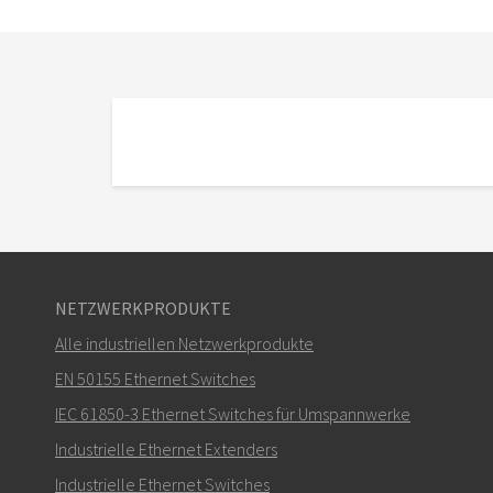
NETZWERKPRODUKTE
Alle industriellen Netzwerkprodukte
EN 50155 Ethernet Switches
IEC 61850-3 Ethernet Switches für Umspannwerke
Industrielle Ethernet Extenders
Industrielle Ethernet Switches