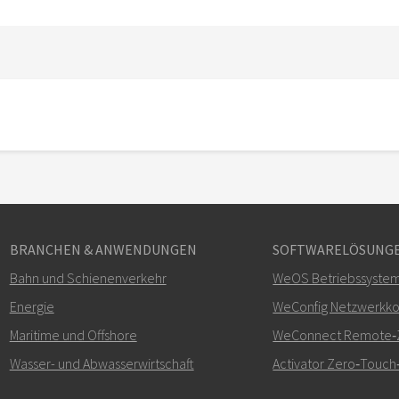
BRANCHEN & ANWENDUNGEN
SOFTWARELÖSUNG
Bahn und Schienenverkehr
WeOS Betriebssyste
Energie
WeConfig Netzwerkkon
Maritime und Offshore
WeConnect Remote‑Z
Wasser- und Abwasserwirtschaft
Activator Zero‑Touch‑