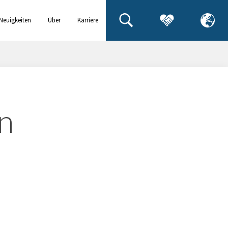
Neuigkeiten
Über
Karriere
& Events
uns
en