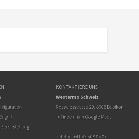
EN
KONTAKTIERE UNS
m
Westermo Schweiz
figuration
Rosswiesstrasse 29, 8608 Bubikon
ugriff
➜
Finde uns in Google Maps
Bereitstellung
Telefon:
+41 43 508 05 07