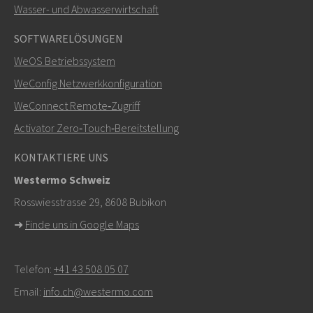
SENDEN
Wasser- und Abwasserwirtschaft
SOFTWARELÖSUNGEN
Weitere Kontaktmöglichkeiten
WeOS Betriebssystem
+46 16 42 80 00
WeConfig Netzwerkkonfiguration
WeConnect Remote‑Zugriff
info@westermo.com
Activator Zero‑Touch‑Bereitstellung
Bei Supportanfragen,
hier klicken, um den technischen
KONTAKTIERE UNS
Support zu kontaktieren
Westermo Schweiz
Rosswiesstrasse 29, 8608 Bubikon
➜
Finde uns in Google Maps
Telefon:
+41 43 508 05 07
Email:
info.ch@westermo.com