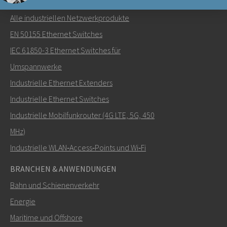
NETZWERKPRODUKTE
Alle industriellen Netzwerkprodukte
Senden Sie eine E-Mail an Nuri
EN 50155 Ethernet Switches
IEC 61850-3 Ethernet Switches für
Umspannwerke
Industrielle Ethernet Extenders
Wie kann Nuri Sie kontaktieren?
Industrielle Ethernet Switches
Industrielle Mobilfunkrouter (4G LTE, 5G, 450
MHz)
Industrielle WLAN‑Access‑Points und Wi‑Fi
BRANCHEN & ANWENDUNGEN
Bahn und Schienenverkehr
Energie
Maritime und Offshore