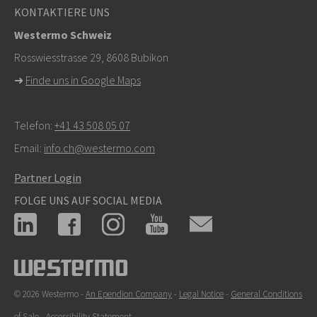
KONTAKTIERE UNS
Support zu kontaktieren
Westermo Schweiz
Rosswiesstrasse 29, 8608 Bubikon
➜
Finde uns in Google Maps
Telefon:
+41 43 508 05 07
Email:
info.ch@westermo.com
Partner Login
FOLGE UNS AUF SOCIAL MEDIA
© 2026 Westermo -
An Ependion Company
-
Legal Notice
-
General Conditions
of Sale
-
Accessibility Statement