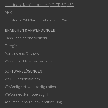
Industrielle Mobilfunkrouter (4G LTE, 5G, 450
MHz)
Industrielle WLAN‑Access‑Points und Wi‑Fi
BRANCHEN & ANWENDUNGEN
Bahn und Schienenverkehr
Energie
Maritime und Offshore
SENDEN
Wasser- und Abwasserwirtschaft
SOFTWARELÖSUNGEN
Weitere Kontaktmöglichkeiten
WeOS Betriebssystem
+46 16 42 80 00
WeConfig Netzwerkkonfiguration
WeConnect Remote‑Zugriff
info@westermo.com
Activator Zero‑Touch‑Bereitstellung
Bei Supportanfragen,
hier klicken, um den technischen