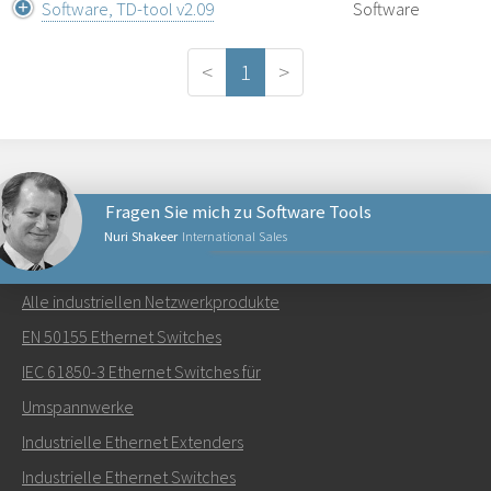
Software, TD-tool v2.09
Software
<
1
>
Fragen Sie mich zu Software Tools
Nuri Shakeer
International Sales
NETZWERKPRODUKTE
Alle industriellen Netzwerkprodukte
Senden Sie eine E-Mail an Nuri
EN 50155 Ethernet Switches
IEC 61850-3 Ethernet Switches für
Umspannwerke
Industrielle Ethernet Extenders
Wie kann Nuri Sie kontaktieren?
Industrielle Ethernet Switches