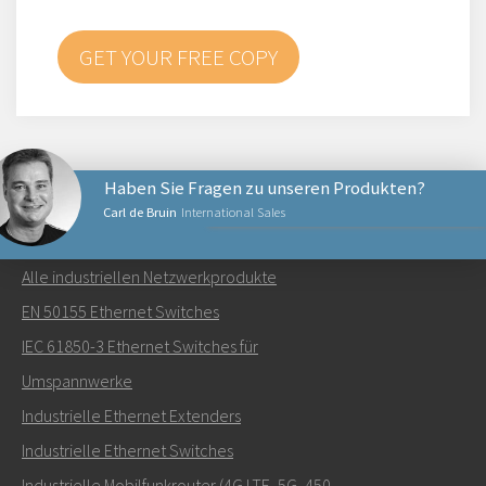
GET YOUR FREE COPY
Haben Sie Fragen zu unseren Produkten?
Carl de Bruin
International Sales
NETZWERKPRODUKTE
Alle industriellen Netzwerkprodukte
Senden Sie eine E-Mail an Carl
EN 50155 Ethernet Switches
IEC 61850-3 Ethernet Switches für
Umspannwerke
Industrielle Ethernet Extenders
Wie kann Carl Sie kontaktieren?
Industrielle Ethernet Switches
Industrielle Mobilfunkrouter (4G LTE, 5G, 450