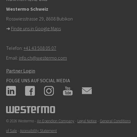
Support zu kontaktieren
Westermo Schweiz
Rosswiesstrasse 29, 8608 Bubikon
➜
Finde uns in Google Maps
Telefon:
+41 43 508 05 07
Email:
info.ch@westermo.com
Partner Login
FOLGE UNS AUF SOCIAL MEDIA
© 2026 Westermo -
An Ependion Company
-
Legal Notice
-
General Conditions
of Sale
-
Accessibility Statement