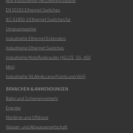
Alle industriellen Netzwerkprodukte
EN 50155 Ethernet Switches
IEC 61850-3 Ethernet Switches für
Umspannwerke
Industrielle Ethernet Extenders
Industrielle Ethernet Switches
Industrielle Mobilfunkrouter (4G LTE, 5G, 450
MHz)
Industrielle WLAN‑Access‑Points und Wi‑Fi
BRANCHEN & ANWENDUNGEN
Bahn und Schienenverkehr
Energie
Maritime und Offshore
Wasser- und Abwasserwirtschaft