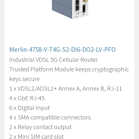
Merlin-4758-V-T4G-S2-DI6-DO2-LV-PFO
Industrial VDSL 5G Cellular Router
Trusted Platform Module keeps cryptographic
keys secure
1 x VDSL2/ADSL2+ Annex A, Annex B, RJ-11
4 x GbE RJ-45
6 x Digital input
4 x SMA compatible connectors
2 x Relay contact output
2 x Mini SIM card slot