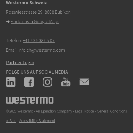
Westermo Schweiz
Rosswiesstrasse 29, 8608 Bubikon
➜
Finde uns in Google Maps
Telefon:
+41 43 508 05 07
Email:
info.ch@westermo.com
Partner Login
FOLGE UNS AUF SOCIAL MEDIA
© 2026 Westermo -
An Ependion Company
-
Legal Notice
-
General Conditions
of Sale
-
Accessibility Statement