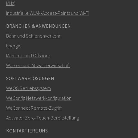
MHz)
Industrielle WLAN‑Access‑Points und Wi‑Fi
BRANCHEN & ANWENDUNGEN
Bahn und Schienenverkehr
Energie
Maritime und Offshore
SENDEN
Wasser- und Abwasserwirtschaft
SOFTWARELÖSUNGEN
Weitere Kontaktmöglichkeiten
WeOS Betriebssystem
+46 16 42 80 00
WeConfig Netzwerkkonfiguration
WeConnect Remote‑Zugriff
info@westermo.com
Activator Zero‑Touch‑Bereitstellung
Bei Supportanfragen,
hier klicken, um den technischen
KONTAKTIERE UNS
Support zu kontaktieren