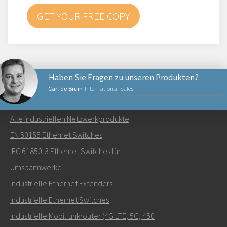
GET YOUR FREE COPY
Haben Sie Fragen zu unseren Produkten?
Carl de Bruin
International Sales
NETZWERKPRODUKTE
Alle industriellen Netzwerkprodukte
Senden Sie eine E-Mail an Carl
EN 50155 Ethernet Switches
IEC 61850-3 Ethernet Switches für
Umspannwerke
Industrielle Ethernet Extenders
Wie kann Carl Sie kontaktieren?
Industrielle Ethernet Switches
Industrielle Mobilfunkrouter (4G LTE, 5G, 450