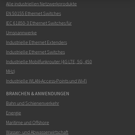
Alle industriellen Netzwerkprodukte
Senden Sie eine E-Mail an Carl
EN 50155 Ethernet Switches
IEC 61850-3 Ethernet Switches für
Umspannwerke
Industrielle Ethernet Extenders
Wie kann Carl Sie kontaktieren?
Industrielle Ethernet Switches
Industrielle Mobilfunkrouter (4G LTE, 5G, 450
MHz)
Industrielle WLAN‑Access‑Points und Wi‑Fi
BRANCHEN & ANWENDUNGEN
Bahn und Schienenverkehr
Energie
Maritime und Offshore
SENDEN
Wasser- und Abwasserwirtschaft