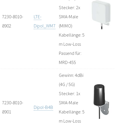
Stecker: 2x
7230-8010-
LTE-
SMA-Male
8902
Dipol_WM7
(MIMO)
Kabellänge: 5
m Low-Loss
Passend für:
MRD-455
Gewinn: 4dBi
(4G / 5G)
Stecker: 1x
7230-8010-
SMA-Male
Dipol-B4B
8901
Kabellänge: 5
m Low-Loss