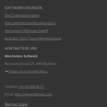
SOFTWARELÖSUNGEN
Weitere Kontaktmöglichkeiten
WeOS Betriebssystem
+46 16 42 80 00
WeConfig Netzwerkkonfiguration
WeConnect Remote‑Zugriff
info@westermo.com
Activator Zero‑Touch‑Bereitstellung
Bei Supportanfragen,
hier klicken, um den technischen
KONTAKTIERE UNS
Support zu kontaktieren
Westermo Schweiz
Rosswiesstrasse 29, 8608 Bubikon
➜
Finde uns in Google Maps
Telefon:
+41 43 508 05 07
Email:
info.ch@westermo.com
Partner Login