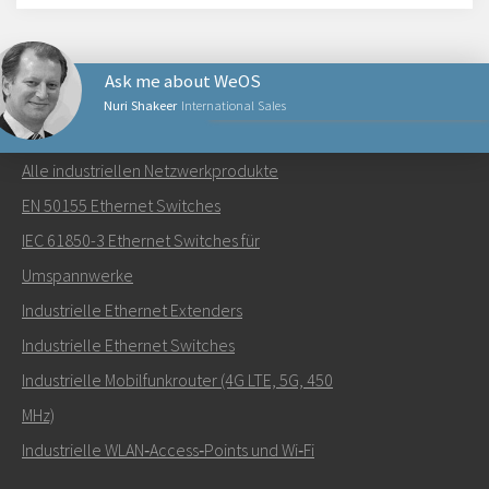
Ask me about WeOS
Nuri Shakeer
International Sales
NETZWERKPRODUKTE
Alle industriellen Netzwerkprodukte
Senden Sie eine E-Mail an Nuri
EN 50155 Ethernet Switches
IEC 61850-3 Ethernet Switches für
Umspannwerke
Industrielle Ethernet Extenders
Wie kann Nuri Sie kontaktieren?
Industrielle Ethernet Switches
Industrielle Mobilfunkrouter (4G LTE, 5G, 450
MHz)
Industrielle WLAN‑Access‑Points und Wi‑Fi