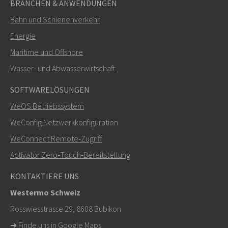
BRANCHEN & ANWENDUNGEN
Bahn und Schienenverkehr
Energie
Maritime und Offshore
SENDEN
Wasser- und Abwasserwirtschaft
SOFTWARELÖSUNGEN
Weitere Kontaktmöglichkeiten
WeOS Betriebssystem
+46 16 42 80 00
WeConfig Netzwerkkonfiguration
WeConnect Remote‑Zugriff
info@westermo.com
Activator Zero‑Touch‑Bereitstellung
Bei Supportanfragen,
hier klicken, um den technischen
KONTAKTIERE UNS
Support zu kontaktieren
Westermo Schweiz
Rosswiesstrasse 29, 8608 Bubikon
➜
Finde uns in Google Maps