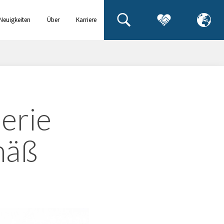
Neuigkeiten
Über
Karriere
& Events
uns
erie
mäß