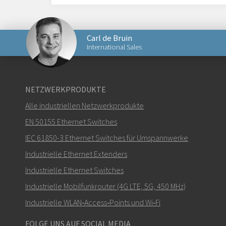
Carl de Bruin
International Sales
Senden Sie eine E-Mail an Carl
NETZWERKPRODUKTE
Alle industriellen Netzwerkprodukte
EN 50155 Ethernet Switches
IEC 61850-3 Ethernet Switches für Umspannwerke
Wie kann Carl Sie kontaktieren?
Industrielle Ethernet Extenders
Industrielle Ethernet Switches
Industrielle Mobilfunkrouter (4G LTE, 5G, 450 MHz)
Industrielle WLAN‑Access‑Points und Wi‑Fi
FOLGE UNS AUF SOCIAL MEDIA