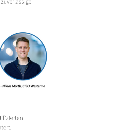
zuverlässige
ifizierten
tert
.