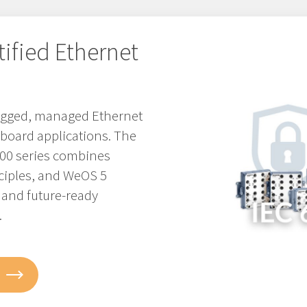
tified Ethernet
 rugged, managed Ethernet
nboard applications. The
3000 series combines
ciples, and WeOS 5
, and future-ready
.