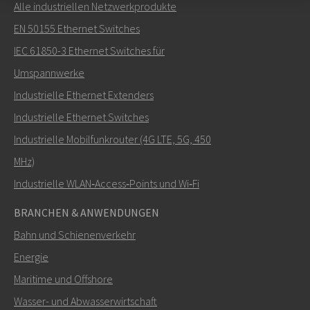
Alle industriellen Netzwerkprodukte
Senden Sie eine E-Mail an Carl
EN 50155 Ethernet Switches
IEC 61850-3 Ethernet Switches für
Umspannwerke
Industrielle Ethernet Extenders
Wie kann Carl Sie kontaktieren?
Industrielle Ethernet Switches
Industrielle Mobilfunkrouter (4G LTE, 5G, 450
MHz)
Industrielle WLAN‑Access‑Points und Wi‑Fi
BRANCHEN & ANWENDUNGEN
Bahn und Schienenverkehr
Energie
Maritime und Offshore
SENDEN
Wasser- und Abwasserwirtschaft