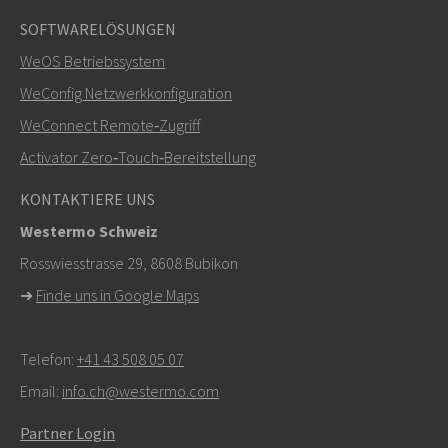
SOFTWARELÖSUNGEN
Weitere Kontaktmöglichkeiten
WeOS Betriebssystem
+46 16 42 80 00
WeConfig Netzwerkkonfiguration
WeConnect Remote‑Zugriff
info@westermo.com
Activator Zero‑Touch‑Bereitstellung
Bei Supportanfragen,
hier klicken, um den technischen
KONTAKTIERE UNS
Support zu kontaktieren
Westermo Schweiz
Rosswiesstrasse 29, 8608 Bubikon
➜
Finde uns in Google Maps
Telefon:
+41 43 508 05 07
Email:
info.ch@westermo.com
Partner Login