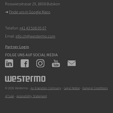
Rosswiesstrasse 29, 8608 Bubikon
➜
Finde uns in Google Maps
Telefon:
+41 43 508 05 07
Email:
info.ch@westermo.com
Partner Login
FOLGE UNS AUF SOCIAL MEDIA
© 2026 Westermo -
An Ependion Company
-
Legal Notice
-
General Conditions
of Sale
-
Accessibility Statement