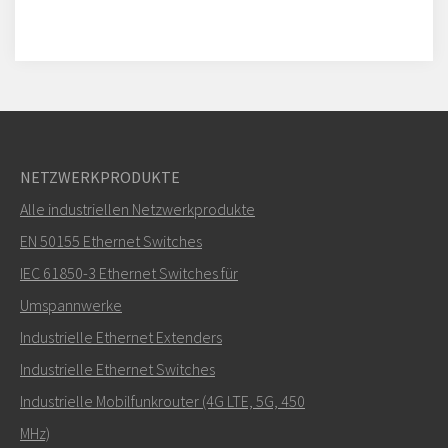
NETZWERKPRODUKTE
Alle industriellen Netzwerkprodukte
EN 50155 Ethernet Switches
IEC 61850-3 Ethernet Switches für
Umspannwerke
Industrielle Ethernet Extenders
Industrielle Ethernet Switches
Industrielle Mobilfunkrouter (4G LTE, 5G, 450
MHz)