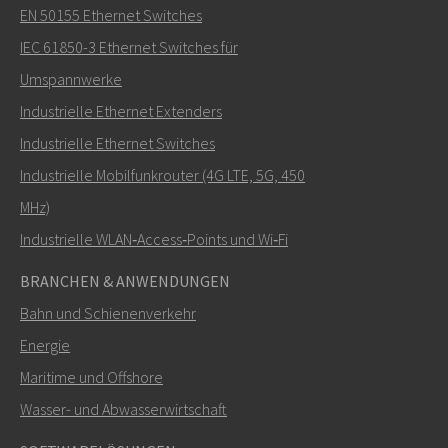
Senden Sie eine E-Mail an Nuri
EN 50155 Ethernet Switches
IEC 61850-3 Ethernet Switches für
Umspannwerke
Industrielle Ethernet Extenders
Wie kann Nuri Sie kontaktieren?
Industrielle Ethernet Switches
Industrielle Mobilfunkrouter (4G LTE, 5G, 450
MHz)
Industrielle WLAN‑Access‑Points und Wi‑Fi
BRANCHEN & ANWENDUNGEN
Bahn und Schienenverkehr
Energie
Maritime und Offshore
SENDEN
Wasser- und Abwasserwirtschaft