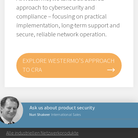
approach to cybersecurity and
compliance – focusing on practical
implementation, long-term support and
secure, reliable network operation.
EXPLORE WESTERMO’S APPROACH
TO CRA
Ask us about product security
Nuri Shakeer
International Sales
NETZWERKPRODUKTE
Alle industriellen Netzwerkprodukte