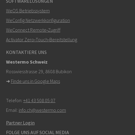
SOFTWARELÖSUNGEN
Weitere Kontaktmöglichkeiten
WeOS Betriebssystem
+46 16 42 80 00
WeConfig Netzwerkkonfiguration
WeConnect Remote‑Zugriff
info@westermo.com
Activator Zero‑Touch‑Bereitstellung
Bei Supportanfragen,
hier klicken, um den technischen
KONTAKTIERE UNS
Support zu kontaktieren
Westermo Schweiz
Rosswiesstrasse 29, 8608 Bubikon
➜
Finde uns in Google Maps
Telefon:
+41 43 508 05 07
Email:
info.ch@westermo.com
Partner Login
FOLGE UNS AUF SOCIAL MEDIA