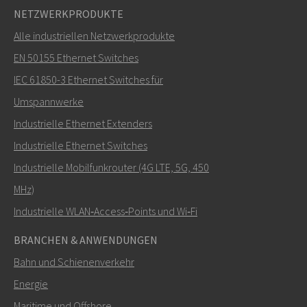
NETZWERKPRODUKTE
Alle industriellen Netzwerkprodukte
EN 50155 Ethernet Switches
IEC 61850-3 Ethernet Switches für
Umspannwerke
Industrielle Ethernet Extenders
Industrielle Ethernet Switches
Industrielle Mobilfunkrouter (4G LTE, 5G, 450
MHz)
Industrielle WLAN‑Access‑Points und Wi‑Fi
BRANCHEN & ANWENDUNGEN
Bahn und Schienenverkehr
Energie
Maritime und Offshore