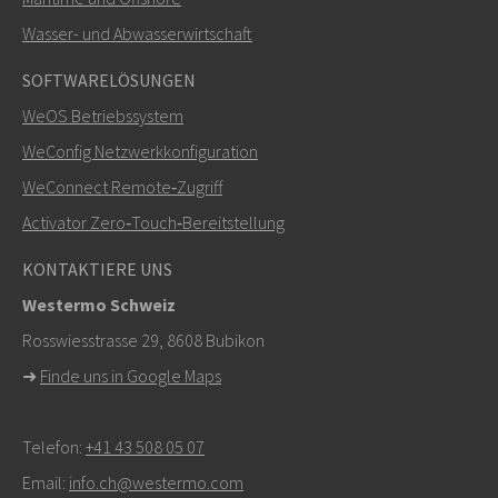
Wasser- und Abwasserwirtschaft
SOFTWARELÖSUNGEN
WeOS Betriebssystem
WeConfig Netzwerkkonfiguration
WeConnect Remote‑Zugriff
Activator Zero‑Touch‑Bereitstellung
KONTAKTIERE UNS
Westermo Schweiz
Rosswiesstrasse 29, 8608 Bubikon
➜
Finde uns in Google Maps
Telefon:
+41 43 508 05 07
Email:
info.ch@westermo.com